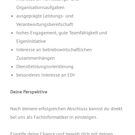
Organisationsaufgaben
aus­ge­präg­te Leis­tungs- und
Verantwortungsbereitschaft
hohes Enga­ge­ment, gute Team­fä­hig­keit und
Eigeninitiative
Inter­es­se an betriebs­wirt­schaft­li­chen
Zusammenhängen
Dienst­leis­tungs­ori­en­tie­rung
beson­de­res Inter­es­se an
EDV
Dei­ne Perspektive
Nach dei­nem erfolg­rei­chen Abschluss kannst du direkt
bei uns als Fachinformatiker:in einsteigen.
Ergrei­fe dei­ne Chan­ce und bewirb dich mit dei­nen