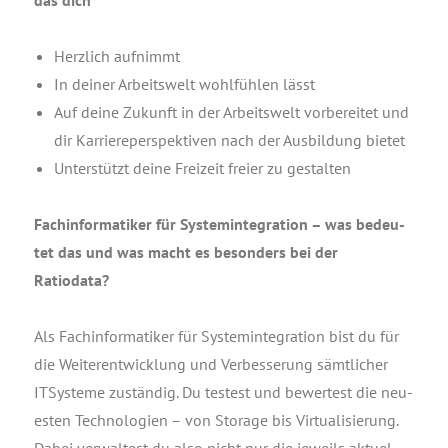
das dich
Herz­lich auf­nimmt
In dei­ner Arbeits­welt wohl­füh­len lässt
Auf dei­ne Zukunft in der Arbeits­welt vor­be­rei­tet und
dir Kar­rie­re­per­spek­ti­ven nach der Aus­bil­dung bie­tet
Unter­stützt dei­ne Frei­zeit frei­er zu gestalten
Fach­in­for­ma­ti­ker für Sys­tem­in­te­gra­ti­on – was bedeu­
tet das und was macht es beson­ders bei der
Ratiodata?
Als Fach­in­for­ma­ti­ker für Sys­tem­in­te­gra­ti­on bist du für
die Wei­ter­ent­wick­lung und Ver­bes­se­rung sämt­li­cher
ITSys­te­me zustän­dig. Du tes­test und bewer­test die neu­
es­ten Tech­no­lo­gien – von Sto­rage bis Vir­tua­li­sie­rung.