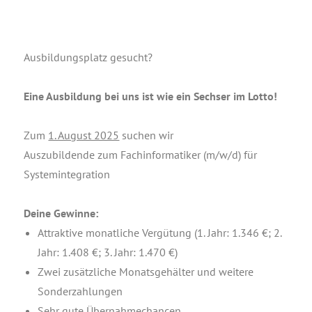
Aus­bil­dungs­platz gesucht?
Eine Aus­bil­dung bei uns ist wie ein Sech­ser im Lotto!
Zum
1. August 2025
suchen wir
Aus­zu­bil­den­de zum Fach­in­for­ma­ti­ker (m/w/d) für
Systemintegration
Dei­ne Gewinne:
Attrak­ti­ve monat­li­che Ver­gü­tung (1. Jahr: 1.346 €; 2.
Jahr: 1.408 €; 3. Jahr: 1.470 €)
Zwei zusätz­li­che Monats­ge­häl­ter und wei­te­re
Sonderzahlungen
Sehr gute Übernahmechancen