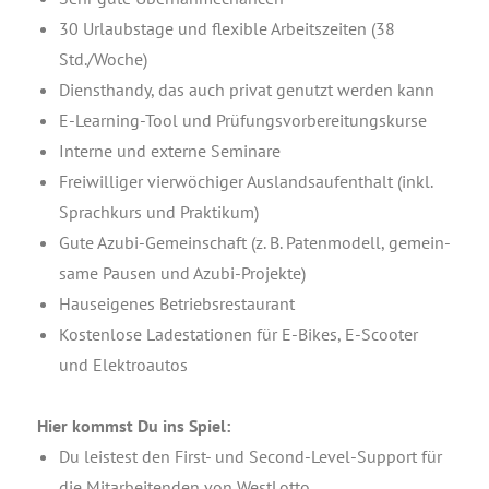
30 Urlaubs­ta­ge und fle­xi­ble Arbeits­zei­ten (38
Std./Woche)
Dienst­han­dy, das auch pri­vat genutzt wer­den kann
E‑Lear­ning-Tool und Prüfungsvorbereitungskurse
Inter­ne und exter­ne Seminare
Frei­wil­li­ger vier­wö­chi­ger Aus­lands­auf­ent­halt (inkl.
Sprach­kurs und Praktikum)
Gute Azu­bi-Gemein­schaft (z. B. Paten­mo­dell, gemein­
sa­me Pau­sen und Azubi-Projekte)
Haus­ei­ge­nes Betriebsrestaurant
Kos­ten­lo­se Lade­sta­tio­nen für E‑Bikes, E‑Scooter
und Elektroautos
Hier kommst Du ins Spiel:
Du leis­test den First- und Second-Level-Sup­port für
die Mit­ar­bei­ten­den von WestLotto.