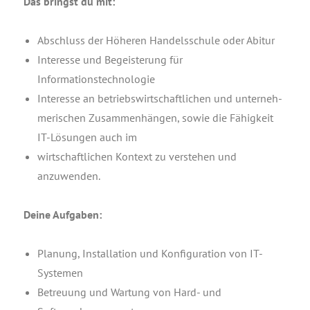
Das bringst du mit:
Abschluss der Höhe­ren Han­dels­schu­le oder Abitur
Inter­es­se und Begeis­te­rung für
Informationstechnologie
Inter­es­se an betriebs­wirt­schaft­li­chen und unter­neh­
me­ri­schen Zusam­men­hän­gen, sowie die Fähig­keit
IT-Lösun­gen auch im
wirt­schaft­li­chen Kon­text zu ver­ste­hen und
anzuwenden.
Dei­ne Aufgaben:
Pla­nung, Instal­la­ti­on und Kon­fi­gu­ra­ti­on von IT-
Systemen
Betreu­ung und War­tung von Hard- und