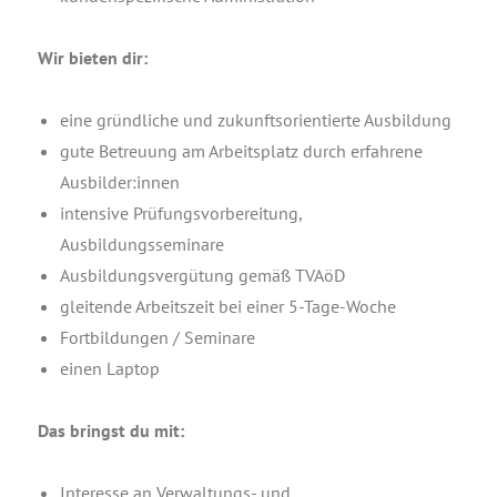
Wir bie­ten dir:
eine gründ­li­che und zukunfts­ori­en­tier­te Ausbildung
gute Betreu­ung am Arbeits­platz durch erfah­re­ne
Ausbilder:innen
inten­si­ve Prü­fungs­vor­be­rei­tung,
Ausbildungsseminare
Aus­bil­dungs­ver­gü­tung gemäß TVAöD
glei­ten­de Arbeits­zeit bei einer 5‑Ta­ge-Woche
Fort­bil­dun­gen / Seminare
einen Lap­top
Das bringst du mit:
Inter­es­se an Ver­wal­tungs- und