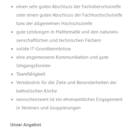
einen sehr guten Abschluss der Fach­ober­schul­rei­fe
oder einen guten Abschluss der Fach­hoch­schul­rei­fe
bzw. der all­ge­mei­nen Hochschulreife
gute Leis­tun­gen in Mathe­ma­tik und den natur­wis­
sen­schaft­li­chen und tech­ni­schen Fächern
soli­de IT-Grundkenntnisse
eine ange­mes­se­ne Kom­mu­ni­ka­ti­on und gute
Umgangsformen
Team­fä­hig­keit
Ver­ständ­nis für die Zie­le und Beson­der­hei­ten der
katho­li­schen Kirche
wün­schens­wert ist ein ehren­amt­li­ches Enga­ge­ment
in Ver­ei­nen und Gruppierungen
Unser Ange­bot