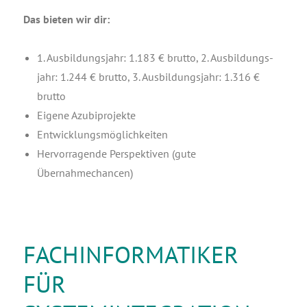
Das bie­ten wir dir:
1. Aus­bil­dungs­jahr: 1.183 € brut­to, 2. Aus­bil­dungs­
jahr: 1.244 € brut­to, 3. Aus­bil­dungs­jahr: 1.316 €
brutto
Eige­ne Azubiprojekte
Ent­wick­lungs­mög­lich­kei­ten
Her­vor­ra­gen­de Per­spek­ti­ven (gute
Übernahmechancen)
FACHINFORMATIKER
FÜR