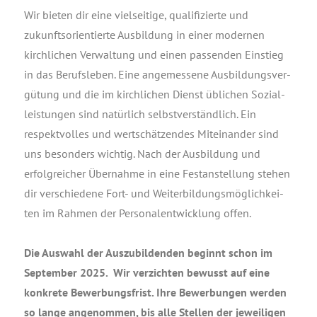
Wir bie­ten dir eine viel­sei­ti­ge, qua­li­fi­zier­te und
zukunfts­ori­en­tier­te Aus­bil­dung in einer moder­nen
kirch­li­chen Ver­wal­tung und einen pas­sen­den Ein­stieg
in das Berufs­le­ben. Eine ange­mes­se­ne Aus­bil­dungs­ver­
gü­tung und die im kirch­li­chen Dienst übli­chen Sozi­al­
leis­tun­gen sind natür­lich selbst­ver­ständ­lich. Ein
respekt­vol­les und wert­schät­zen­des Mit­ein­an­der sind
uns beson­ders wich­tig. Nach der Aus­bil­dung und
erfolg­rei­cher Über­nah­me in eine Fest­an­stel­lung ste­hen
dir ver­schie­de­ne Fort- und Wei­ter­bil­dungs­mög­lich­kei­
ten im Rah­men der Per­so­nal­ent­wick­lung offen.
Die Aus­wahl der Aus­zu­bil­den­den beginnt schon im
Sep­tem­ber 2025. Wir ver­zich­ten bewusst auf eine
kon­kre­te Bewer­bungs­frist. Ihre Bewer­bun­gen wer­den
so lan­ge ange­nom­men, bis alle Stel­len der jewei­li­gen