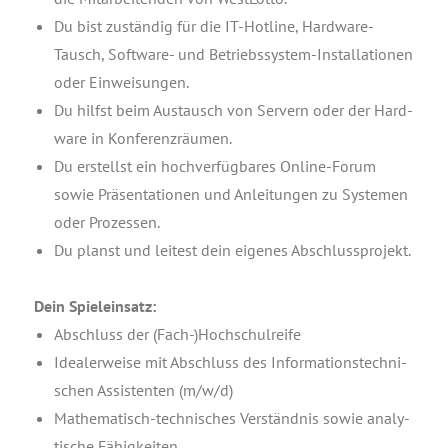
Du bist zustän­dig für die IT-Hot­line, Hard­ware-
Tausch, Soft­ware- und Betriebs­sys­tem-Instal­la­tio­nen
oder Einweisungen.
Du hilfst beim Aus­tausch von Ser­vern oder der Hard­
ware in Konferenzräumen.
Du erstellst ein hoch­ver­füg­ba­res Online-Forum
sowie Prä­sen­ta­tio­nen und Anlei­tun­gen zu Sys­te­men
oder Prozessen.
Du planst und lei­test dein eige­nes Abschlussprojekt.
Dein Spiel­ein­satz:
Abschluss der (Fach-)Hochschulreife
Idea­ler­wei­se mit Abschluss des Infor­ma­ti­ons­tech­ni­
schen Assis­ten­ten (m/w/d)
Mathe­ma­tisch-tech­ni­sches Ver­ständ­nis sowie ana­ly­
ti­sche Fähigkeiten