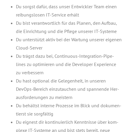
Du sorgst dafür, dass unser Ent­wick­ler Team einen
rei­bungs­lo­sen IT-Ser­vice erhält
Du bist ver­ant­wort­lich für das Pla­nen, den Auf­bau,
die Ein­rich­tung und die Pfle­ge unse­rer IT-Systeme
Du unter­stützt aktiv bei der War­tung unse­rer eige­nen
Cloud-Server
Du trägst dazu bei, Con­ti­nuous-Inte­gra­ti­on-Pipe­
lines zu opti­mie­ren und die Deve­lo­per Expe­ri­ence
zu verbessern
Du hast optio­nal die Gele­gen­heit, in unse­ren
DevOps-Bereich ein­zu­tau­chen und span­nen­de Her­
aus­for­de­run­gen zu meistern
Du behältst inter­ne Pro­zes­se im Blick und doku­men­
tierst sie sorgfältig
Du eig­nest dir kon­ti­nu­ier­lich Kennt­nis­se über kom­
ple­xe IT-Sys­te­me an und bist stets bereit, neue