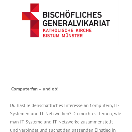
Com­pu­ter­fan – und ob!
Du hast lei­den­schaft­li­ches Inter­es­se an Com­pu­tern, IT-
Sys­te­men und IT-Netz­wer­ken? Du möch­test ler­nen, wie
man IT-Sys­te­me und IT-Netz­wer­ke zusam­men­stellt
und ver­bin­det und suchst den pas­sen­den Ein­stieg in