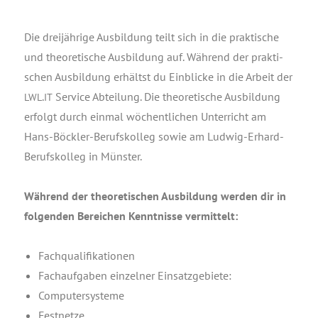
Die drei­jäh­ri­ge Aus­bil­dung teilt sich in die prak­ti­sche
und theo­re­ti­sche Aus­bil­dung auf. Wäh­rend der prak­ti­
schen Aus­bil­dung erhältst du Ein­bli­cke in die Arbeit der
.
Ser­vice Abtei­lung. Die theo­re­ti­sche Aus­bil­dung
LWL
IT
erfolgt durch ein­mal wöchent­li­chen Unter­richt am
Hans-Böck­ler-Berufs­kol­leg sowie am Lud­wig-Erhard-
Berufs­kol­leg in Münster.
Wäh­rend der theo­re­ti­schen Aus­bil­dung wer­den dir in
fol­gen­den Berei­chen Kennt­nis­se vermittelt:
Fach­qua­li­fi­ka­tio­nen
Fach­auf­ga­ben ein­zel­ner Einsatzgebiete:
Com­pu­ter­sys­te­me
Fest­net­ze