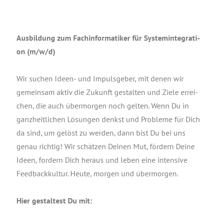
Aus­bil­dung zum Fach­in­for­ma­ti­ker für Sys­tem­in­te­gra­ti­
on (m/w/d)
Wir suchen Ideen- und Impuls­ge­ber, mit denen wir
gemein­sam aktiv die Zukunft gestal­ten und Zie­le errei­
chen, die auch über­mor­gen noch gel­ten. Wenn Du in
ganz­heit­li­chen Lösun­gen denkst und Pro­ble­me für Dich
da sind, um gelöst zu wer­den, dann bist Du bei uns
genau rich­tig! Wir schät­zen Dei­nen Mut, för­dern Dei­ne
Ideen, for­dern Dich her­aus und leben eine inten­si­ve
Feed­back­kul­tur. Heu­te, mor­gen und übermorgen.
Hier gestal­test Du mit: