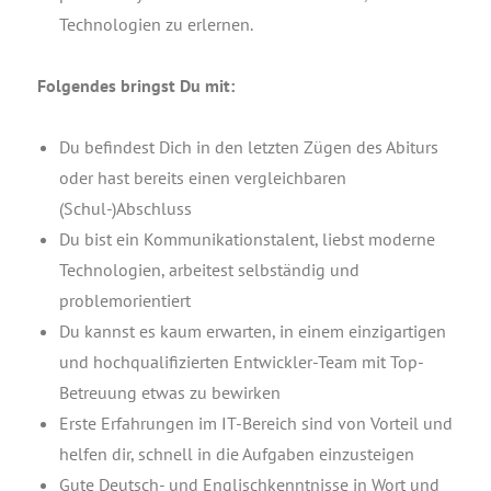
Tech­no­lo­gien zu erlernen.
Fol­gen­des bringst Du mit:
Du befin­dest Dich in den letz­ten Zügen des Abiturs
oder hast bereits einen ver­gleich­ba­ren
(Schul-)Abschluss
Du bist ein Kom­mu­ni­ka­ti­ons­ta­lent, liebst moder­ne
Tech­no­lo­gien, arbei­test selb­stän­dig und
problemorientiert
Du kannst es kaum erwar­ten, in einem ein­zig­ar­ti­gen
und hoch­qua­li­fi­zier­ten Ent­wick­ler-Team mit Top-
Betreu­ung etwas zu bewirken
Ers­te Erfah­run­gen im IT-Bereich sind von Vor­teil und
hel­fen dir, schnell in die Auf­ga­ben einzusteigen
Gute Deutsch- und Eng­lisch­kennt­nis­se in Wort und