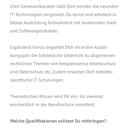
chen Gene­ral­vi­ka­ria­tes statt. Dort wer­den die neu­es­ten
IT-Tech­no­lo­gien ein­ge­setzt. Du lernst und arbei­test in
Dei­ner Aus­bil­dung fort­wäh­rend mit moderns­ten Hard-
und Softwareprodukten.
Ergän­zend hier­zu beglei­tet Dich im ers­ten Aus­bil­
dungs­jahr der betrieb­li­che Unter­richt zu all­ge­mei­nen
recht­li­chen The­men wie bei­spiels­wei­se Arbeits­schutz
und Daten­schutz etc. Zudem erwar­ten Dich betriebs­
spe­zi­fi­sche IT-Schulungen.
Theo­re­ti­sches Wis­sen wird Dir ein- bis zwei­mal
wöchent­lich in der Berufs­schu­le vermittelt.
Wel­che Qua­li­fi­ka­tio­nen soll­test Du mitbringen?