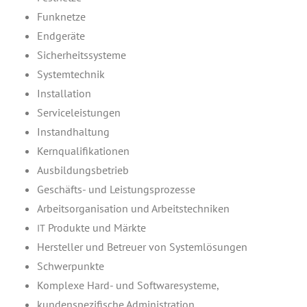
Funk­net­ze
End­ge­rä­te
Sicher­heits­sys­te­me
Sys­tem­tech­nik
Instal­la­ti­on
Ser­vice­leis­tun­gen
Instand­hal­tung
Kern­qua­li­fi­ka­tio­nen
Aus­bil­dungs­be­trieb
Geschäfts- und Leistungsprozesse
Arbeits­or­ga­ni­sa­ti­on und Arbeitstechniken
Pro­duk­te und Märkte
IT
Her­stel­ler und Betreu­er von Systemlösungen
Schwer­punk­te
Kom­ple­xe Hard- und Softwaresysteme,
kun­den­spe­zi­fi­sche Administration