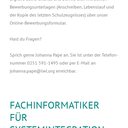
Bewer­bungs­un­ter­la­gen (Anschrei­ben, Lebens­lauf und
der Kopie des letz­ten Schul­zeug­nis­ses) über unser
Online-Bewerbungsformular.
Hast du Fragen?
Sprich ger­ne Johan­na Pape an. Sie ist unter der Tele­fon­
num­mer 0251 591‑1495 oder per E‑Mail an
johanna.pape@lwl.org
erreichbar.
FACHINFORMATIKER
FÜR