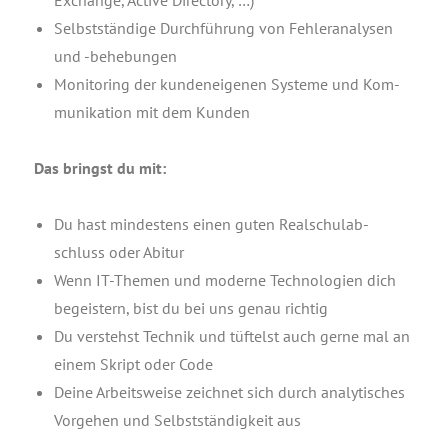
Exch­an­ge, Acti­ve Direc­to­ry, …)
Selbst­stän­di­ge Durch­füh­rung von Feh­ler­ana­ly­sen
und ‑behe­bun­gen
Moni­to­ring der kun­den­ei­ge­nen Sys­te­me und Kom­
mu­ni­ka­ti­on mit dem Kunden
Das bringst du mit:
Du hast min­des­tens einen guten Real­schul­ab­
schluss oder Abitur
Wenn IT-The­men und moder­ne Tech­no­lo­gien dich
begeis­tern, bist du bei uns genau rich­tig
Du ver­stehst Tech­nik und tüf­telst auch ger­ne mal an
einem Skript oder Code
Dei­ne Arbeits­wei­se zeich­net sich durch ana­ly­ti­sches
Vor­ge­hen und Selbst­stän­dig­keit aus