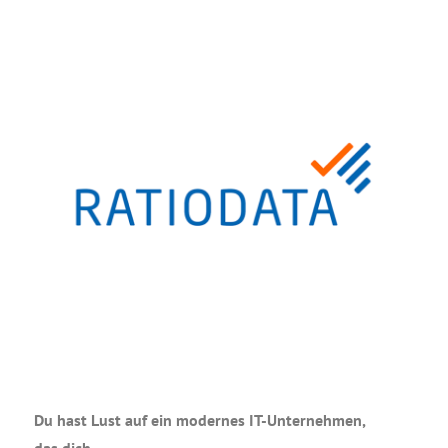
Du hast Lust auf ein moder­nes IT-Unter­neh­men,