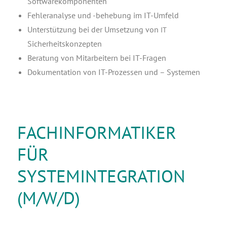
Softwarekomponenten
Feh­ler­ana­ly­se und ‑behe­bung im IT-Umfeld
Unter­stüt­zung bei der Umset­zung von
IT
Sicherheitskonzepten
Bera­tung von Mit­ar­bei­tern bei IT-Fragen
Doku­men­ta­ti­on von IT-Pro­zes­sen und – Systemen
FACHINFORMATIKER
FÜR
SYSTEMINTEGRATION
(M/W/D)