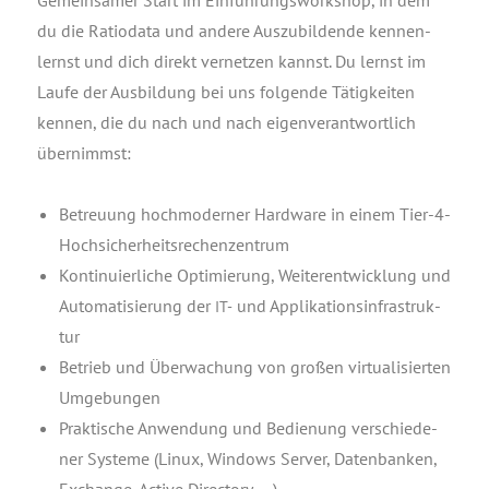
Gemein­sa­mer Start im Ein­füh­rungs­work­shop, in dem
du die Ratio­da­ta und ande­re Aus­zu­bil­den­de ken­nen­
lernst und dich direkt ver­net­zen kannst. Du lernst im
Lau­fe der Aus­bil­dung bei uns fol­gen­de Tätig­kei­ten
ken­nen, die du nach und nach eigen­ver­ant­wort­lich
über­nimmst:
Betreu­ung hoch­mo­der­ner Hard­ware in einem Tier-4-
Hoch­si­cher­heits­re­chen­zen­trum
Kon­ti­nu­ier­li­che Opti­mie­rung, Wei­ter­ent­wick­lung und
Auto­ma­ti­sie­rung der
und Appli­ka­ti­ons­in­fra­struk­
IT-
tur
Betrieb und Über­wa­chung von gro­ßen vir­tua­li­sier­ten
Umge­bun­gen
Prak­ti­sche Anwen­dung und Bedie­nung ver­schie­de­
ner Sys­te­me (Linux, Win­dows Ser­ver, Daten­ban­ken,