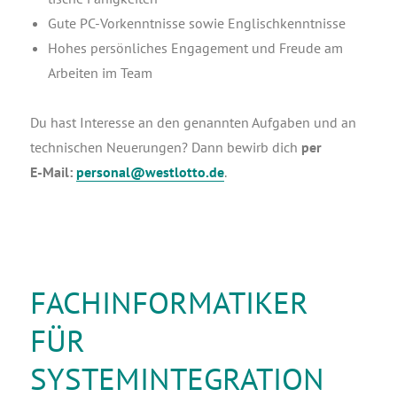
Gute PC-Vor­kennt­nis­se sowie Englischkenntnisse
Hohes per­sön­li­ches Enga­ge­ment und Freu­de am
Arbei­ten im Team
Du hast Inter­es­se an den genann­ten Auf­ga­ben und an
tech­ni­schen Neue­run­gen? Dann bewirb dich
per
E‑Mail:
personal@westlotto.de
.
FACHINFORMATIKER
FÜR
SYSTEMINTEGRATION