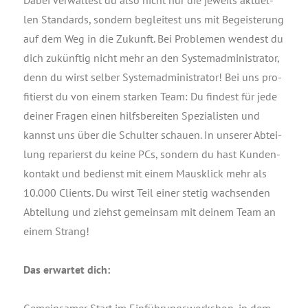
Dabei ver­wal­test du also nicht nur die jeweils aktu­el­
len Stan­dards, son­dern beglei­test uns mit Begeis­te­rung
auf dem Weg in die Zukunft. Bei Pro­ble­men wen­dest du
dich zukünf­tig nicht mehr an den Sys­tem­ad­mi­nis­tra­tor,
denn du wirst sel­ber Sys­tem­ad­mi­nis­tra­tor! Bei uns pro­
fi­tierst du von einem star­ken Team: Du fin­dest für jede
dei­ner Fra­gen einen hilfs­be­rei­ten Spe­zia­lis­ten und
kannst uns über die Schul­ter schau­en. In unse­rer Abtei­
lung repa­rierst du kei­ne PCs, son­dern du hast Kun­den­
kon­takt und bedienst mit einem Maus­klick mehr als
10.000 Cli­ents. Du wirst Teil einer ste­tig wach­sen­den
Abtei­lung und ziehst gemein­sam mit dei­nem Team an
einem Strang!
Das erwar­tet dich: