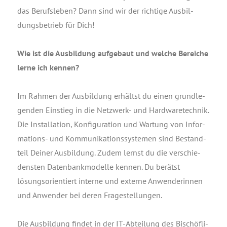
das Berufs­le­ben? Dann sind wir der rich­ti­ge Aus­bil­
dungs­be­trieb für Dich!
Wie ist die Aus­bil­dung auf­ge­baut und wel­che Berei­che
ler­ne ich kennen?
Im Rah­men der Aus­bil­dung erhältst du einen grund­le­
gen­den Ein­stieg in die Netz­werk- und Hard­ware­tech­nik.
Die Instal­la­ti­on, Kon­fi­gu­ra­ti­on und War­tung von Infor­
ma­ti­ons- und Kom­mu­ni­ka­ti­ons­sys­te­men sind Bestand­
teil Dei­ner Aus­bil­dung. Zudem lernst du die ver­schie­
dens­ten Daten­bank­mo­del­le ken­nen. Du berätst
lösungs­ori­en­tiert inter­ne und exter­ne Anwen­de­rin­nen
und Anwen­der bei deren Fragestellungen.
Die Aus­bil­dung fin­det in der IT-Abtei­lung des Bischöf­li­