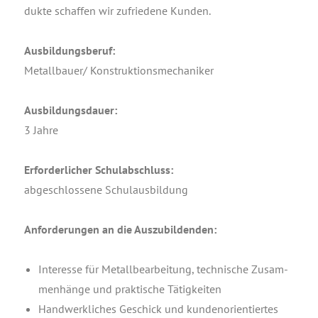
duk­te schaf­fen wir zufrie­de­ne Kunden.
Aus­bil­dungs­be­ruf:
Metallbauer/ Konstruktionsmechaniker
Aus­bil­dungs­dau­er:
3 Jahre
Erfor­der­li­cher Schulabschluss:
abge­schlos­se­ne Schulausbildung
Anfor­de­run­gen an die Auszubildenden:
Inter­es­se für Metall­be­ar­bei­tung, tech­ni­sche Zusam­
men­hän­ge und prak­ti­sche Tätigkeiten
Hand­werk­li­ches Geschick und kun­den­ori­en­tier­tes