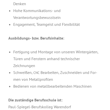
Denken
Hohe Kom­mu­ni­ka­ti­ons- und
Verantwortungsbewusstsein
Enga­ge­ment, Team­geist und Flexibilität
Aus­bil­dungs- bzw. Berufsinhalte:
Fer­ti­gung und Mon­ta­ge von unse­ren Win­ter­gär­ten,
Türen und Fens­tern anhand tech­ni­scher
Zeichnungen
Schwei­ßen,
Bear­bei­ten, Zuschnei­den und For­
CNC
men von Metallprofilen
Bedie­nen von metall­be­ar­bei­ten­den Maschinen
Die zustän­di­ge Berufs­schu­le ist:
Paul-Spie­gel-Berufs­kol­leg Warendorf