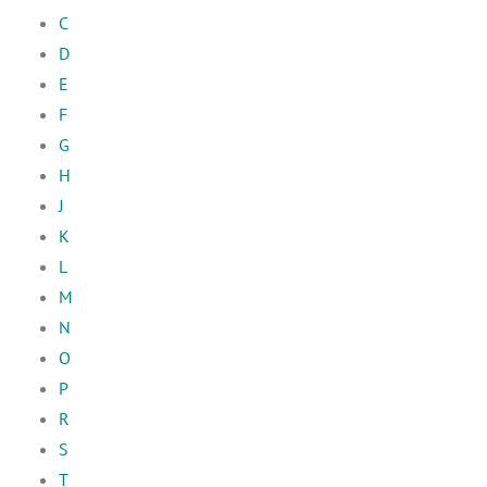
C
D
E
F
G
H
J
K
L
M
N
O
P
R
S
T