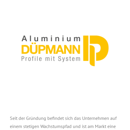
Seit der Grün­dung befin­det sich das Unter­neh­men auf
einem ste­ti­gen Wachs­tums­pfad und ist am Markt eine