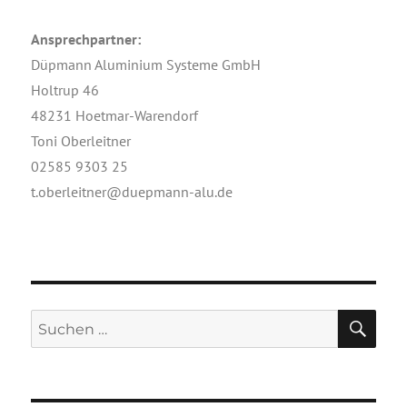
Ansprech­part­ner:
Düp­mann Alu­mi­ni­um Sys­te­me GmbH
Hol­trup 46
48231 Hoetmar-Warendorf
Toni Oberleitner
02585 9303 25
t.oberleitner@duepmann-alu.de