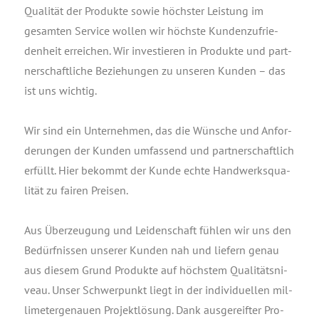
Qua­li­tät der Pro­duk­te sowie höchs­ter Leis­tung im
gesam­ten Ser­vice wol­len wir höchs­te Kun­den­zu­frie­
den­heit errei­chen. Wir inves­tie­ren in Pro­duk­te und part­
ner­schaft­li­che Bezie­hun­gen zu unse­ren Kun­den – das
ist uns wichtig.
Wir sind ein Unter­neh­men, das die Wün­sche und Anfor­
de­run­gen der Kun­den umfas­send und part­ner­schaft­lich
erfüllt. Hier bekommt der Kun­de ech­te Hand­werks­qua­
li­tät zu fai­ren Preisen.
Aus Über­zeu­gung und Lei­den­schaft füh­len wir uns den
Bedürf­nis­sen unse­rer Kun­den nah und lie­fern genau
aus die­sem Grund Pro­duk­te auf höchs­tem Qua­li­täts­ni­
veau. Unser Schwer­punkt liegt in der indi­vi­du­el­len mil­
li­me­ter­ge­nau­en Pro­jekt­lö­sung. Dank aus­ge­reif­ter Pro­