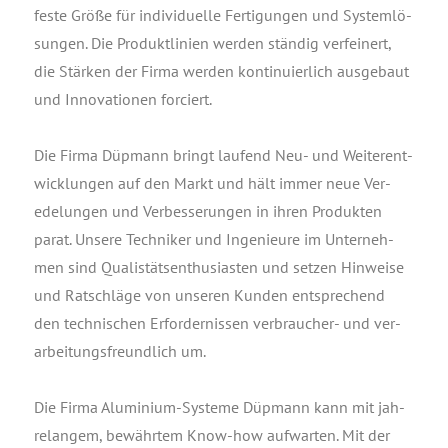
fes­te Grö­ße für indi­vi­du­el­le Fer­ti­gun­gen und Sys­tem­lö­
sun­gen. Die Pro­dukt­li­ni­en wer­den stän­dig ver­fei­nert,
die Stär­ken der Fir­ma wer­den kon­ti­nu­ier­lich aus­ge­baut
und Inno­va­tio­nen forciert.
Die Fir­ma Düp­mann bringt lau­fend Neu- und Wei­ter­ent­
wick­lun­gen auf den Markt und hält immer neue Ver­
ede­lun­gen und Ver­bes­se­run­gen in ihren Pro­duk­ten
parat. Unse­re Tech­ni­ker und Inge­nieu­re im Unter­neh­
men sind Qua­listäts­en­thu­si­as­ten und set­zen Hin­wei­se
und Rat­schlä­ge von unse­ren Kun­den ent­spre­chend
den tech­ni­schen Erfor­der­nis­sen ver­brau­cher- und ver­
ar­bei­tungs­freund­lich um.
Die Fir­ma Alu­mi­ni­um-Sys­te­me Düp­mann kann mit jah­
re­lan­gem, bewähr­tem Know-how auf­war­ten. Mit der