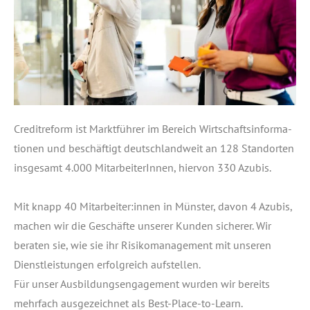
Cre­dit­re­form ist Markt­füh­rer im Bereich Wirt­schafts­in­for­ma­
tio­nen und beschäf­tigt deutsch­land­weit an 128 Stand­or­ten
ins­ge­samt 4.000 Mit­ar­bei­te­rIn­nen, hier­von 330 Azubis.
Mit knapp 40 Mitarbeiter:innen in Müns­ter, davon 4 Azu­bis,
machen wir die Geschäf­te unse­rer Kun­den siche­rer. Wir
bera­ten sie, wie sie ihr Risi­ko­ma­nage­ment mit unse­ren
Dienst­leis­tun­gen erfolg­reich auf­stel­len.
Für unser Aus­bil­dungs­en­ga­ge­ment wur­den wir bereits
mehr­fach aus­ge­zeich­net als Best-Place-to-Learn.