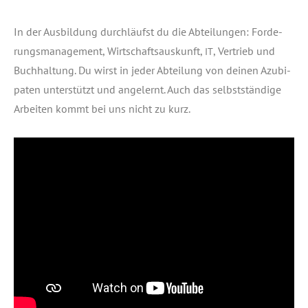
In der Aus­bil­dung durch­läufst du die Abtei­lun­gen: For­de­
rungs­ma­nage­ment, Wirt­schafts­aus­kunft,
, Ver­trieb und
IT
Buch­hal­tung. Du wirst in jeder Abtei­lung von dei­nen Azu­bi­
pa­ten unter­stützt und ange­lernt. Auch das selbst­stän­di­ge
Arbei­ten kommt bei uns nicht zu kurz.