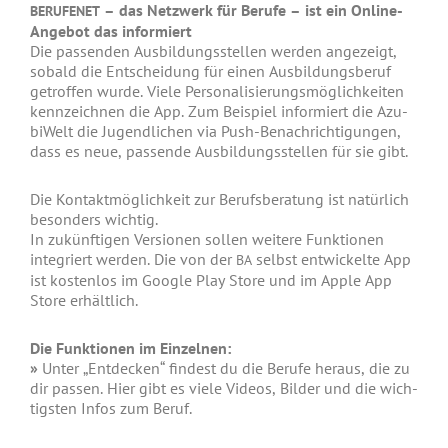
– das Netz­werk für
Beru­fe – ist ein Online-
BERUFENET
Ange­bot das infor­miert
Die pas­sen­den Aus­bil­dungs­stel­len wer­den ange­zeigt,
so­bald die Ent­schei­dung für einen Aus­bil­dungs­be­ruf
getrof­fen wur­de. Vie­le Per­so­na­li­sie­rungs­mög­lich­kei­ten
kenn­zeichnen die App. Zum Bei­spiel infor­miert die Azu­
bi­Welt die Jugend­li­chen via Push-Benach­rich­ti­gun­gen,
dass es neue, pas­sen­de Aus­bil­dungs­stel­len für sie gibt.
Die Kon­takt­mög­lich­keit zur Berufs­be­ra­tung ist natür­lich
beson­ders wich­tig.
In zukünf­ti­gen Ver­sio­nen sol­len wei­te­re Funk­tio­nen
inte­griert wer­den. Die von der
selbst ent­wi­ckel­te App
BA
ist kos­ten­los im Goog­le Play Store und im Apple App
Store erhält­lich.
Die Funk­tio­nen im Ein­zel­nen:
»
Unter „Ent­de­cken“ fin­dest du die Beru­fe her­aus, die zu
dir pas­sen. Hier gibt es vie­le Vide­os, Bil­der und die wich­
tigsten Infos zum Beruf.