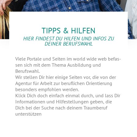
TIPPS & HILFEN
HIER FINDEST DU HILFEN UND INFOS ZU
DEINER BERUFSWAHL
Vie­le Por­ta­le und Sei­ten im world wide web befas­
sen sich mit dem The­ma Aus­bil­dung und
Berufswahl.
Wir stel­len Dir hier eini­ge Sei­ten vor, die von der
Agen­tur für Arbeit zur beruf­li­chen Ori­en­tie­rung
beson­ders emp­foh­len werden.
Klick Dich doch ein­fach ein­mal durch, und lass Dir
Infor­ma­tio­nen und Hil­fe­stel­lun­gen geben, die
Dich bei der Suche nach dei­nem Traum­be­ruf
unterstützen