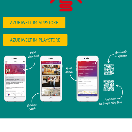
AZU­BI­WELT IM APPSTORE
AZU­BI­WELT IM PLAYSTORE