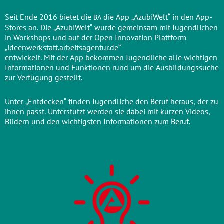
Seit Ende 2016 bie­tet die
die App „Azu­bi­Welt“ in den App-
BA
Stores an. Die „Azu­bi­Welt“ wur­de gemein­sam mit Jugend­li­chen
in Work­shops und auf der Open Inno­va­ti­on Platt­form
„ideenwerkstatt.arbeitsagentur.de“
ent­wi­ckelt. Mit der App bekom­men Jugend­li­che alle wich­ti­gen
Infor­ma­tio­nen und Funk­tio­nen rund um die Aus­bil­dungs­su­che
zur Ver­fü­gung gestellt.
Unter „Ent­de­cken“ fin­den Jugend­li­che den Beruf her­aus, der zu
ihnen passt. Unter­stützt wer­den sie dabei mit kur­zen Vide­os,
Bil­dern und den wich­tigs­ten Infor­ma­tio­nen zum Beruf.