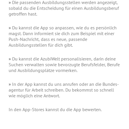
»
Die pas­sen­den Aus­bil­dungs­stel­len wer­den ange­zeigt,
sobald du die Ent­schei­dung für einen Aus­bil­dungs­be­ruf
getrof­fen hast.
»
Du kannst die App so anpas­sen, wie du es per­sön­lich
magst. Dann infor­miert sie dich zum Bei­spiel mit einer
Push-Nach­richt, dass es neue, pas­sen­de
Ausbildungsstel­len für dich gibt.
»
Du kannst die Azu­bi­Welt per­so­na­li­sie­ren, dar­in dei­ne
Suchen ver­wal­ten sowie bevor­zug­te Berufs­fel­der, Beru­fe
und Aus­bil­dungs­plät­ze vormerken.
»
In der App kannst du uns anru­fen oder an die Bun­des­
agen­tur für Arbeit schrei­ben. Du bekommst so schnell
wie mög­lich eine Ant­wort.
In den App-Stores kannst du die App bewerten.