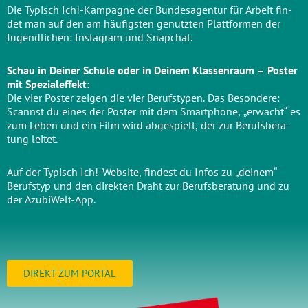
Die Typisch Ich!-Kampagne der Bun­des­agen­tur für Arbeit fin­
det man auf den am häu­figs­ten genutz­ten Platt­for­men der
Jugend­li­chen: Insta­gram und Snap­chat.
Schau in Dei­ner Schu­le oder in Dei­nem Klas­sen­raum – Pos­ter
mit Spe­zi­al­ef­fekt:
Die vier Pos­ter zei­gen die vier Berufs­ty­pen. Das Beson­de­re:
Scannst du eines der Pos­ter mit dem Smart­phone, „erwacht“ es
zum Leben und ein Film wird abge­spielt, der zur Berufs­be­ra­
tung leitet.
Auf der Typisch Ich!-Website, fin­dest du Infos zu „dei­nem“
Berufs­typ und den direk­ten Draht zur Berufs­be­ra­tung und zu
der AzubiWelt-App.
DIREKT ZUM PORTAL