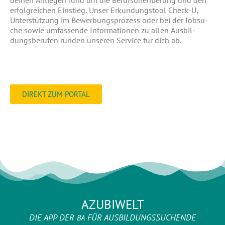
dei­nen Anlie­gen rund um die Berufs­ori­en­tie­rung und den
erfolg­rei­chen Ein­stieg. Unser Erkun­dungs­tool Check‑U,
Unter­stüt­zung im Bewer­bungs­pro­zess oder bei der Job­su­
che sowie umfas­sen­de Infor­ma­tio­nen zu allen Aus­bil­
dungs­be­ru­fen run­den unse­ren Ser­vice für dich ab.
DIREKT ZUM PORTAL
AZUBIWELT
DIE APP DER
FÜR AUSBILDUNGSSUCHENDE
BA