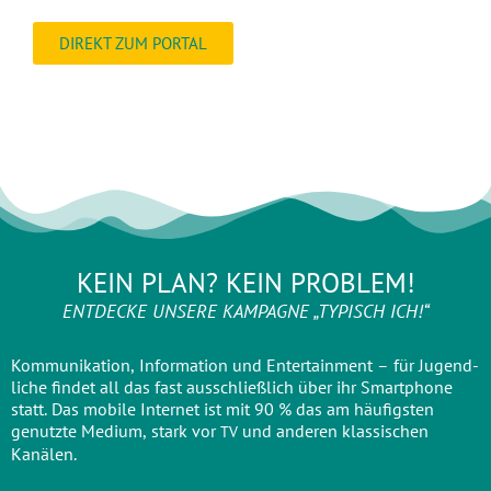
DIREKT ZUM PORTAL
KEIN PLAN? KEIN PROBLEM!
ENTDECKE UNSERE KAMPAGNE „TYPISCH ICH!“
Kom­mu­ni­ka­ti­on, Infor­ma­ti­on und Enter­tain­ment – für Jugend­
li­che fin­det all das fast aus­schließ­lich über ihr Smart­phone
statt. Das mobi­le Inter­net ist mit 90 % das am häu­figs­ten
genutz­te Medi­um, stark vor
und ande­ren klas­si­schen
TV
Kanälen.