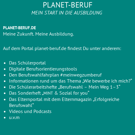
PLANET-BERUF
MEIN START IN DIE AUSBILDUNG
.
PLANET-BERUF
DE
Mei­ne Zukunft. Mei­ne Ausbildung.
Auf dem Por­tal planet-beruf.de fin­dest Du unter anderem:
Das Schü­ler­por­tal
Digi­ta­le Berufsorientierungstools
Den Berufs­wahl­fahr­plan #mein­wegz­um­be­ruf
Infor­ma­tio­nen rund um das The­ma „Wie bewer­be ich mich?“
Die Schü­ler­ar­beits­hef­te „Berufs­wahl – Mein Weg 1–3“
Das Son­der­heft „
& Sozi­al for you“
MINT
Das Eltern­por­tal mit dem Eltern­ma­ga­zin „Erfolg­rei­che
Berufswahl“
Vide­os und Podcasts
u.v.m