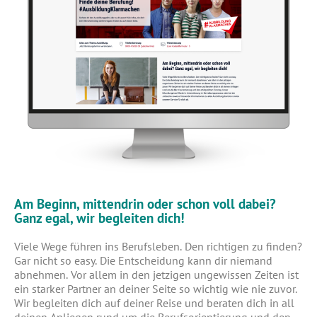
Am Beginn, mittendrin oder schon voll dabei?
Ganz egal, wir begleiten dich!
Vie­le Wege füh­ren ins Berufs­le­ben. Den rich­ti­gen zu fin­den?
Gar nicht so easy. Die Ent­schei­dung kann dir nie­mand
abneh­men. Vor allem in den jet­zi­gen unge­wis­sen Zei­ten ist
ein star­ker Part­ner an dei­ner Sei­te so wich­tig wie nie zuvor.
Wir beglei­ten dich auf dei­ner Rei­se und bera­ten dich in all