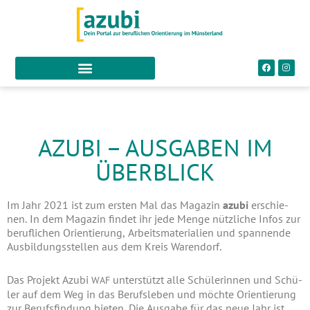
AZUBI – AUSGABEN IM
ÜBERBLICK
Im Jahr 2021 ist zum ers­ten Mal das Maga­zin
azu­bi
erschie­
nen. In dem Maga­zin fin­det ihr jede Men­ge nütz­li­che Infos zur
beruf­li­chen Ori­en­tie­rung, Arbeits­ma­te­ria­li­en und span­nen­de
Aus­bil­dungs­stel­len aus dem Kreis Warendorf.
Das Pro­jekt Azu­bi
unter­stützt alle Schü­le­rin­nen und Schü­
WAF
ler auf dem Weg in das Berufs­le­ben und möch­te Ori­en­tie­rung
zur Berufs­fin­dung bie­ten. Die Aus­ga­be für das neue Jahr ist