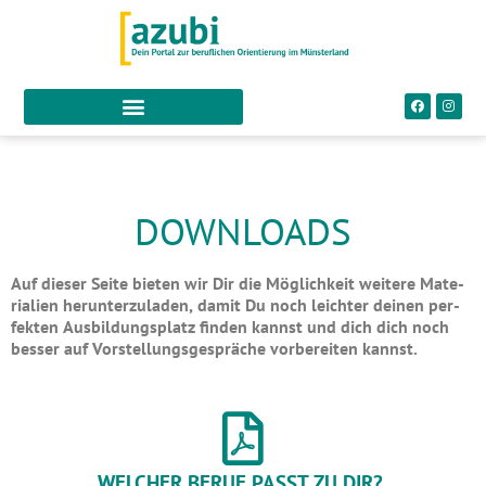
DOWNLOADS
Auf die­ser Sei­te bie­ten wir Dir die Mög­lich­keit wei­te­re Mate­
ria­li­en her­un­ter­zu­la­den, damit Du noch leich­ter dei­nen per­
fek­ten Aus­bil­dungs­platz fin­den kannst und dich dich noch
bes­ser auf Vor­stel­lungs­ge­sprä­che vor­be­rei­ten kannst.
WELCHER BERUF PASST ZU DIR?