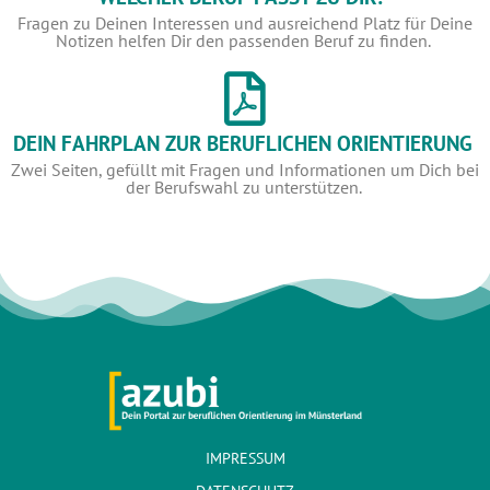
Fra­gen zu Dei­nen Inter­es­sen und aus­rei­chend Platz für Dei­ne
Noti­zen hel­fen Dir den pas­sen­den Beruf zu finden.
DEIN FAHRPLAN ZUR BERUFLICHEN ORIENTIERUNG
Zwei Sei­ten, gefüllt mit Fra­gen und Infor­ma­tio­nen um Dich bei
der Berufs­wahl zu unterstützen.
IMPRESSUM