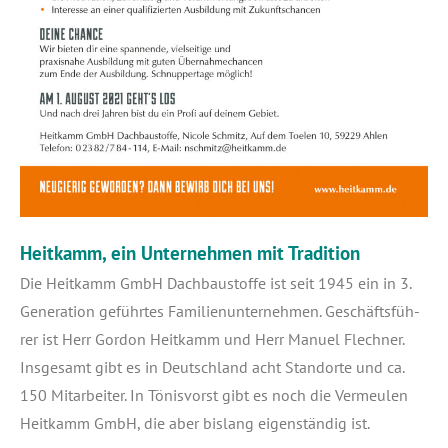
Heitkamm, ein Unternehmen mit Tradition
Die Heit­kamm GmbH Dach­bau­stof­fe ist seit 1945 ein in 3.
Gene­ra­ti­on geführ­tes Fami­li­en­un­ter­neh­men. Geschäfts­füh­
rer ist Herr Gor­don Heit­kamm und Herr Manu­el Flech­ner.
Ins­ge­samt gibt es in Deutsch­land acht Stand­or­te und ca.
150 Mit­ar­bei­ter. In Tönis­vorst gibt es noch die Ver­meu­len
Heit­kamm GmbH, die aber bis­lang eigen­stän­dig ist.