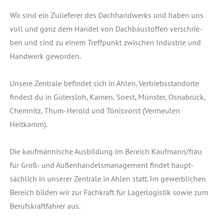
Wir sind ein Zulie­fe­rer des Dach­hand­werks und haben uns
voll und ganz dem Han­del von Dach­bau­stof­fen ver­schrie­
ben und sind zu einem Treff­punkt zwi­schen Indus­trie und
Hand­werk geworden.
Unse­re Zen­tra­le befin­det sich in Ahlen. Ver­triebs­stand­or­te
fin­dest du in Güters­loh, Kamen, Soest, Müns­ter, Osna­brück,
Chem­nitz, Thum-Herold und Tönis­vorst (Ver­meu­len
Heitkamm).
Die kauf­män­ni­sche Aus­bil­dung im Bereich Kaufmann/frau
für Groß- und Außen­han­dels­ma­nage­ment fin­det haupt­
säch­lich in unse­rer Zen­tra­le in Ahlen statt. Im gewerb­li­chen
Bereich bil­den wir zur Fach­kraft für Lager­lo­gis­tik sowie zum
Berufs­kraft­fah­rer aus.