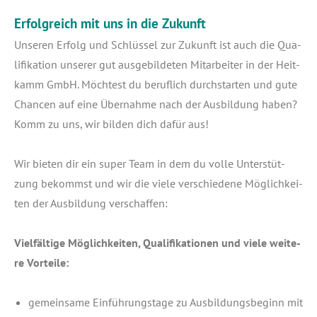
Erfolgreich mit uns in die Zukunft
Unse­ren Erfolg und Schlüs­sel zur Zukunft ist auch die Qua­
li­fi­ka­ti­on unse­rer gut aus­ge­bil­de­ten Mit­ar­bei­ter in der Heit­
kamm GmbH. Möch­test du beruf­lich durch­star­ten und gute
Chan­cen auf eine Über­nah­me nach der Aus­bil­dung haben?
Komm zu uns, wir bil­den dich dafür aus!
Wir bie­ten dir ein super Team in dem du vol­le Unter­stüt­
zung bekommst und wir die vie­le ver­schie­de­ne Mög­lich­kei­
ten der Aus­bil­dung verschaffen:
Viel­fäl­ti­ge Mög­lich­kei­ten, Qua­li­fi­ka­tio­nen und vie­le wei­te­
re Vorteile:
gemein­sa­me Ein­füh­rungs­ta­ge zu Aus­bil­dungs­be­ginn mit