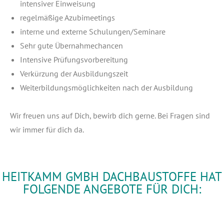
inten­si­ver Einweisung
regel­mä­ßi­ge Azubimeetings
inter­ne und exter­ne Schulungen/Seminare
Sehr gute Übernahmechancen
Inten­si­ve Prüfungsvorbereitung
Ver­kür­zung der Ausbildungszeit
Wei­ter­bil­dungs­mög­lich­kei­ten nach der Ausbildung
Wir freu­en uns auf Dich, bewirb dich ger­ne. Bei Fra­gen sind
wir immer für dich da.
HEITKAMM GMBH DACHBAUSTOFFE HAT
FOLGENDE ANGEBOTE FÜR DICH: