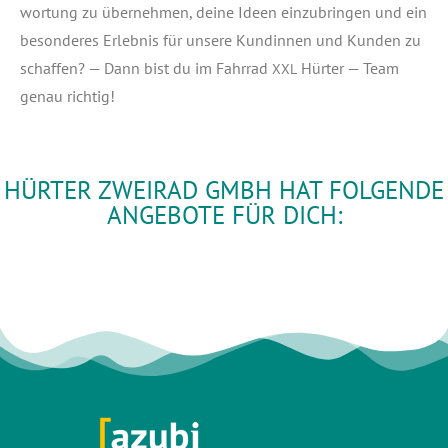
wor­tung zu über­neh­men, dei­ne Ideen ein­zu­brin­gen und ein
beson­de­res Erleb­nis für unse­re Kun­din­nen und Kun­den zu
schaf­fen? — Dann bist du im Fahr­rad
Hür­ter — Team
XXL
genau richtig!
HÜRTER ZWEIRAD GMBH HAT FOLGENDE
ANGEBOTE FÜR DICH: