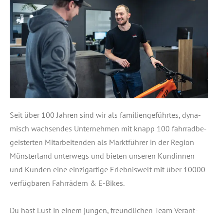
Seit über 100 Jah­ren sind wir als fami­li­en­ge­führ­tes, dyna­
misch wach­sen­des Unter­neh­men mit knapp 100 fahr­rad­be­
geis­ter­ten Mit­ar­bei­ten­den als Markt­füh­rer in der Regi­on
Müns­ter­land unter­wegs und bie­ten unse­ren Kun­din­nen
und Kun­den eine ein­zig­ar­ti­ge Erleb­nis­welt mit über 10000
ver­füg­ba­ren Fahr­rä­dern & E‑Bikes.
Du hast Lust in einem jun­gen, freund­li­chen Team Ver­ant­