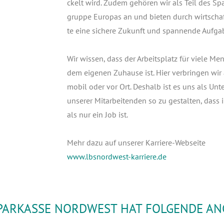
ckelt wird. Zudem gehö­ren wir als Teil des Spar
grup­pe Euro­pas an und bie­ten durch wirt­schaft­
te eine siche­re Zukunft und span­nen­de Auf­ga­
Wir wis­sen, dass der Arbeits­platz für vie­le Men
dem eige­nen Zuhau­se ist. Hier ver­brin­gen wir 
mobil oder vor Ort. Des­halb ist es uns als Unte
unse­rer Mit­ar­bei­ten­den so zu gestal­ten, dass i
als nur ein Job ist.
Mehr dazu auf unse­rer Kar­rie­re-Web­sei­te
www.lbsnordwest-karriere.de
ARKASSE NORDWEST HAT FOLGENDE ANG