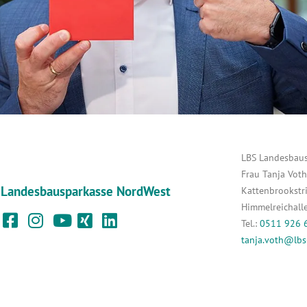
LBS Landesbau
Frau Tanja Voth
Landesbausparkasse NordWest
Kattenbrookstr
Himmelreichall
Tel.:
0511 926 
tanja.voth@lbs