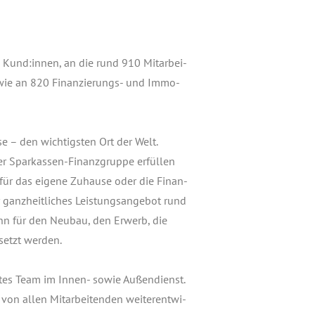
re Kund:innen, an die rund 910 Mit­ar­bei­
owie an 820 Finan­zie­rungs- und Immo­
e – den wich­tigs­ten Ort der Welt.
 Spar­kas­sen-Finanz­grup­pe erfül­len
für das eige­ne Zuhau­se oder die Finan­
ganz­heit­li­ches Leis­tungs­an­ge­bot rund
ann für den Neu­bau, den Erwerb, die
­setzt wer­den.
r­tes Team im Innen- sowie Außen­dienst.
n allen Mit­ar­bei­ten­den wei­ter­ent­wi­