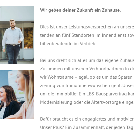
Wir geben dei­ner Zukunft ein Zuhau­se.
Dies ist unser Leis­tungs­ver­spre­chen an unse­
ten­den an fünf Stand­or­ten im Innen­dienst s
bi­li­en­be­ra­ten­de im Ver­trieb.
Bei uns dreht sich alles um das eige­ne Zuhau­s
Zusam­men mit unse­ren Ver­bund­part­nern in der
wir Wohn­träu­me – egal, ob es um das Spa­ren 
zie­rung von Immo­bi­li­en­wün­schen geht. Unser 
um die Immo­bi­lie: Ein LBS-Bau­spar­ver­trag k
Moder­ni­sie­rung oder die Alters­vor­sor­ge ein­ge
Dafür braucht es ein enga­gier­tes und moti­vie
Unser Plus? Ein Zusam­men­halt, der jeden Tag vo