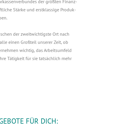
­kas­sen­ver­bun­des der größ­ten Finanz­
li­che Stär­ke und erst­klas­si­ge Pro­duk­
ben.
­schen der zweit­wich­tigs­te Ort nach
alle einen Groß­teil unse­rer Zeit, ob
r­neh­men wich­tig, das Arbeits­um­feld
hre Tätig­keit für sie tat­säch­lich mehr
EBOTE FÜR DICH: