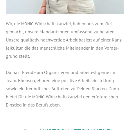
Wir, die
Wirt­schafts­kanz­lei, haben uns zum Ziel
MÖNIG
gemacht, unse­re Mandant:innen umfas­send zu bera­ten.
Unse­re qua­li­ta­tiv hoch­wer­ti­ge Arbeit basiert auf einer Kanz­
lei­kul­tur, die das mensch­li­che Mit­ein­an­der in den Vor­der­
grund stellt.
Du hast Freu­de am Orga­ni­sie­ren und arbei­test ger­ne im
Team. Eben­so gehö­ren eine posi­ti­ve Arbeits­ein­stel­lung
sowie ein freund­li­ches Auf­tre­ten zu Dei­nen Stär­ken. Dann
bie­tet Dir die
Wirt­schafts­kanz­lei den erfolg­rei­chen
MÖNIG
Ein­stieg in das Berufsleben.