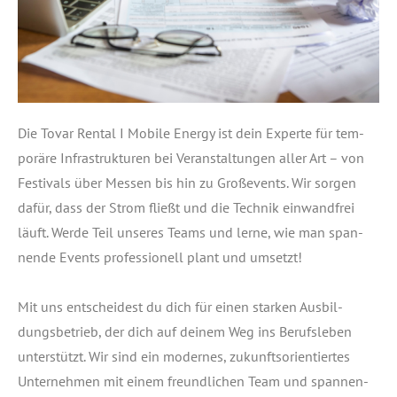
Die Tovar Ren­tal I Mobi­le Ener­gy ist dein Exper­te für tem­
po­rä­re Infra­struk­tu­ren bei Ver­an­stal­tun­gen aller Art – von
Fes­ti­vals über Mes­sen bis hin zu Gro­ße­vents. Wir sor­gen
dafür, dass der Strom fließt und die Tech­nik ein­wand­frei
läuft. Wer­de Teil unse­res Teams und ler­ne, wie man span­
nen­de Events pro­fes­sio­nell plant und umsetzt!
Mit uns ent­schei­dest du dich für einen star­ken Aus­bil­
dungs­be­trieb, der dich auf dei­nem Weg ins Berufs­le­ben
unter­stützt. Wir sind ein moder­nes, zukunfts­ori­en­tier­tes
Unter­neh­men mit einem freund­li­chen Team und span­nen­