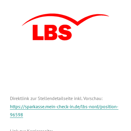
Direkt­link zur Stel­len­de­tail­sei­te inkl. Vorschau:
https://sparkasse.mein-check-in.de/lbs-nord/position-
96598