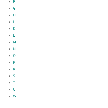
F
G
H
J
K
L
M
N
O
P
R
S
T
U
W