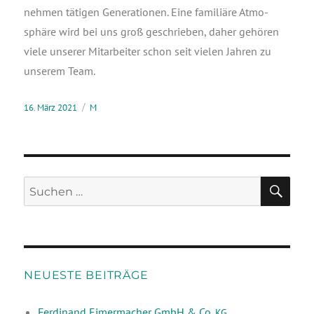
neh­men täti­gen Gene­ra­tio­nen. Eine fami­liä­re Atmo­
sphä­re wird bei uns groß geschrie­ben, daher gehö­ren
vie­le unse­rer Mit­ar­bei­ter schon seit vie­len Jah­ren zu
unse­rem Team.
16. März 2021
M
NEUESTE BEITRÄGE
Ferdinand Eimermacher GmbH & Co.
KG