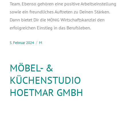
Team. Eben­so gehö­ren eine posi­ti­ve Arbeits­ein­stel­lung
sowie ein freund­li­ches Auf­tre­ten zu Dei­nen Stär­ken.
Dann bie­tet Dir die
Wirt­schafts­kanz­lei den
MÖNIG
erfolg­rei­chen Ein­stieg in das Berufsleben.
5. Februar 2024
M
MÖBEL- &
KÜCHENSTUDIO
HOETMAR GMBH