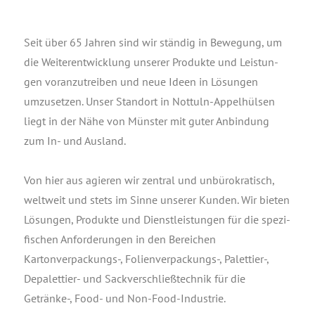
Seit über 65 Jah­ren sind wir stän­dig in Bewe­gung, um
die Wei­ter­ent­wick­lung unse­rer Pro­duk­te und Leis­tun­
gen vor­an­zu­trei­ben und neue Ideen in Lösun­gen
umzu­set­zen. Unser Stand­ort in Not­tuln-Appel­hül­sen
liegt in der Nähe von Müns­ter mit guter Anbin­dung
zum In- und Ausland.
Von hier aus agie­ren wir zen­tral und unbü­ro­kra­tisch,
welt­weit und stets im Sin­ne unse­rer Kun­den. Wir bie­ten
Lösun­gen, Pro­duk­te und Dienst­leis­tun­gen für die spe­zi­
fi­schen Anfor­de­run­gen in den Berei­chen
Kartonverpackungs‑, Folienverpackungs‑, Palettier‑,
Depa­let­tier- und Sack­ver­schließ­tech­nik für die
Getränke‑, Food- und Non-Food-Industrie.