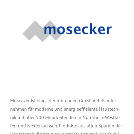
Mos­e­cker ist eines der füh­ren­den Groß­han­dels­un­ter­
neh­men für moder­ne und ener­gie­ef­fi­zi­en­te Haus­tech­
nik mit über 500 Mit­ar­bei­ten­den in Nord­rhein-West­fa­
len und Nie­der­sach­sen. Pro­duk­te aus allen Spar­ten der