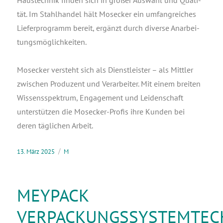
Haus­tech­nik fin­den sich in gro­ßer Aus­wahl und Qua­li­
tät. Im Stahl­han­del hält Mos­e­cker ein umfang­rei­ches
Lie­fer­pro­gramm bereit, ergänzt durch diver­se Anar­bei­
tungs­mög­lich­kei­ten.
Mos­e­cker ver­steht sich als Dienst­leis­ter – als Mitt­ler
zwi­schen Pro­du­zent und Ver­ar­bei­ter. Mit einem brei­ten
Wis­sens­spek­trum, Enga­ge­ment und Lei­den­schaft
unter­stüt­zen die Mos­e­cker-Pro­fis ihre Kun­den bei
deren täg­li­chen Arbeit.
13. März 2025
M
MEYPACK
VERPACKUNGSSYSTEMTEC