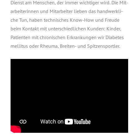
Dienst am Men­schen, der immer wich­ti­ger wird. Die Mit­
ar­bei­te­rin­nen und Mit­ar­bei­ter lie­ben das hand­werk­li­
che Tun, haben tech­ni­sches Know-How und Freu­de
beim Kon­takt mit unter­schied­li­chen Kun­den: Kin­der,
Pati­en­ten mit chro­ni­schen Erkran­kun­gen wir Dia­be­tes
mel­li­tus oder Rheu­ma, Brei­ten- und Spitzensportler.