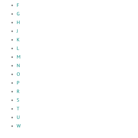
F
G
H
J
K
L
M
N
O
P
R
S
T
U
W