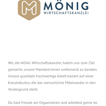
Wir, die
Wirt­schafts­kanz­lei, haben uns zum Ziel
MÖNIG
gemacht, unse­re Mandant:innen umfas­send zu bera­ten.
Unse­re qua­li­ta­tiv hoch­wer­ti­ge Arbeit basiert auf einer
Kanz­lei­kul­tur, die das mensch­li­che Mit­ein­an­der in den
Vor­der­grund stellt.
Du hast Freu­de am Orga­ni­sie­ren und arbei­test ger­ne im