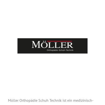
Möl­ler Ortho­pä­die Schuh Tech­nik ist ein medi­zi­nisch-