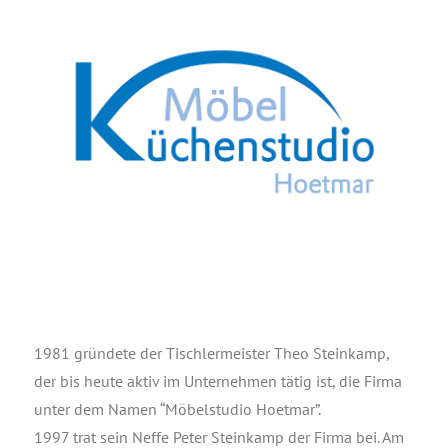
1981 grün­de­te der Tisch­ler­meis­ter Theo Stein­kamp,
der bis heu­te aktiv im Unter­neh­men tätig ist, die Fir­ma
unter dem Namen “Möbel­stu­dio Hoet­mar”.
1997 trat sein Nef­fe Peter Stein­kamp der Fir­ma bei. Am