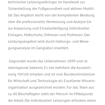
tech­ni­scher Leis­tungs­er­brin­ger im Hand­werk zur
Sicher­stel­lung der Fuß­ge­sund­heit und akti­ven Mobi­li­
tät. Das Ange­bot reicht von der kom­pe­ten­ten Bera­tung
über die pro­fes­sio­nel­le Ver­mes­sung und Ana­ly­se bis
zur Anpas­sung und Ein­zel­an­fer­ti­gung indi­vi­du­el­ler
Ein­la­gen, Maß­schu­he, Orthe­sen und Pro­the­sen. Das
Leis­tungs­an­ge­bot wird durch Hal­tungs- und Bewe­
gungs­ana­ly­se im Gang­la­bor erweitert.
Gegrün­det wur­de das Unter­neh­men 1899 und ist
über­re­gio­nal bekannt. Es hat mehr­fach die Aus­zeich­
nung
erhal­ten und ist vom Bun­des­mi­nis­te­ri­um
TOP100
für Wirt­schaft und Tech­no­lo­gie als Excel­len­te Wis­sens­
or­ga­ni­sa­ti­on aus­ge­zeich­net wor­den. Für das Team aus
ca. 40 Beschäf­tig­ten steht der Mensch im Mit­tel­punkt
der Arbeit. Die indi­vi­du­el­len Leis­tun­gen erfor­dern einen