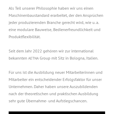
Als Teil unse­rer Phi­lo­so­phie haben wir uns einen
Maschi­nen­bau­stan­dard erar­bei­tet, der den Ansprü­chen
jeder pro­du­zie­ren­den Bran­che gerecht wird, wie u. a.
eine modu­la­re Bau­wei­se, Bedie­ner­freund­lich­keit und
Produktflexibilität.
Seit dem Jahr 2022 gehö­ren wir zur inter­na­tio­nal
bekann­ten
Group mit Sitz in Bolo­gna, Italien.
AETNA
Für uns ist die Aus­bil­dung neu­er Mit­ar­bei­te­rin­nen und
Mit­ar­bei­ter ein ent­schei­den­der Erfolgs­fak­tor für unser
Unter­neh­men. Daher haben unse­re Aus­zu­bil­den­den
nach der theo­re­ti­schen und prak­ti­schen Aus­bil­dung
sehr gute Über­nah­me- und Aufstiegschancen.