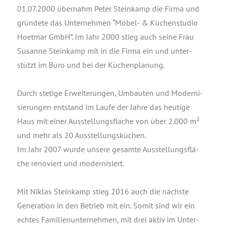
01.07.2000 über­nahm Peter Stein­kamp die Fir­ma und
grün­de­te das Unter­neh­men “Möbel- & Küchen­stu­dio
Hoet­mar GmbH”. Im Jahr 2000 stieg auch sei­ne Frau
Susan­ne Stein­kamp mit in die Fir­ma ein und unter­
stützt im Büro und bei der Küchenplanung.
Durch ste­ti­ge Erwei­te­run­gen, Umbau­ten und Moder­ni­
sie­run­gen ent­stand im Lau­fe der Jah­re das heu­ti­ge
Haus mit einer Aus­stel­lungs­flä­che von über 2.000 m²
und mehr als 20 Aus­stel­lungs­kü­chen.
Im Jahr 2007 wur­de unse­re gesam­te Aus­stel­lungs­flä­
che reno­viert und modernisiert.
Mit Niklas Stein­kamp stieg 2016 auch die nächs­te
Gene­ra­ti­on in den Betrieb mit ein. Somit sind wir ein
ech­tes Fami­li­en­un­ter­neh­men, mit drei aktiv im Unter­