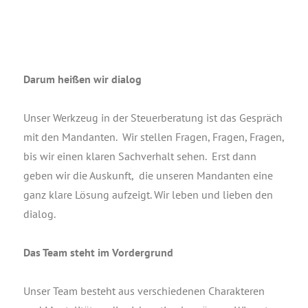
Dar­um hei­ßen wir dialog
Unser Werk­zeug in der Steu­er­be­ra­tung ist das Gespräch
mit den Man­dan­ten. Wir stel­len Fra­gen, Fra­gen, Fra­gen,
bis wir einen kla­ren Sach­ver­halt sehen. Erst dann
geben wir die Aus­kunft, die unse­ren Man­dan­ten eine
ganz kla­re Lösung auf­zeigt. Wir leben und lie­ben den
dialog.
Das Team steht im Vordergrund
Unser Team besteht aus ver­schie­de­nen Cha­rak­te­ren