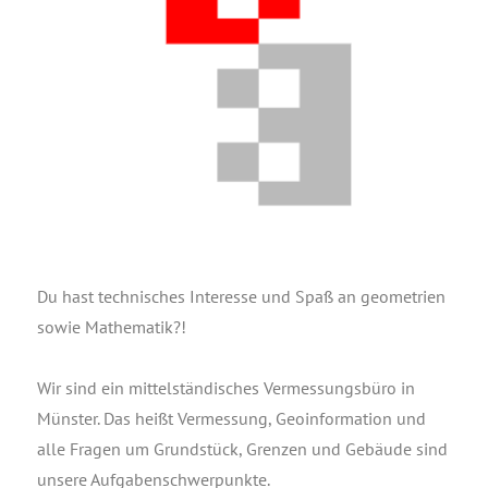
Du hast tech­ni­sches Inter­es­se und Spaß an geo­me­trien
sowie Mathematik?!
Wir sind ein mit­tel­stän­di­sches Ver­mes­sungs­bü­ro in
Müns­ter. Das heißt Ver­mes­sung, Geo­in­for­ma­ti­on und
alle Fra­gen um Grund­stück, Gren­zen und Gebäu­de sind
unse­re Aufgabenschwerpunkte.