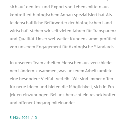
sich auf den Im- und Export von Lebens­mit­teln aus
kon­trol­liert bio­lo­gi­schem Anbau spe­zia­li­siert hat. Als
lei­den­schaft­li­che Befür­wor­ter der bio­lo­gi­schen Land­
wirt­schaft ste­hen wir seit vie­len Jah­ren für Trans­pa­renz
und Qua­li­tät. Unser welt­wei­ter Kun­den­stamm pro­fi­tiert
von unse­rem Enga­ge­ment für öko­lo­gi­sche Stan­dards.
In unse­rem Team arbei­ten Men­schen aus ver­schie­de­
nen Län­dern zusam­men, was unse­rem Arbeits­um­feld
eine beson­de­re Viel­falt ver­leiht. Wir sind immer offen
für neue Ideen und bie­ten die Mög­lich­keit, sich in Pro­
jek­ten ein­zu­brin­gen. Bei uns herrscht ein respekt­vol­ler
und offe­ner Umgang miteinander.
5. März 2024
D