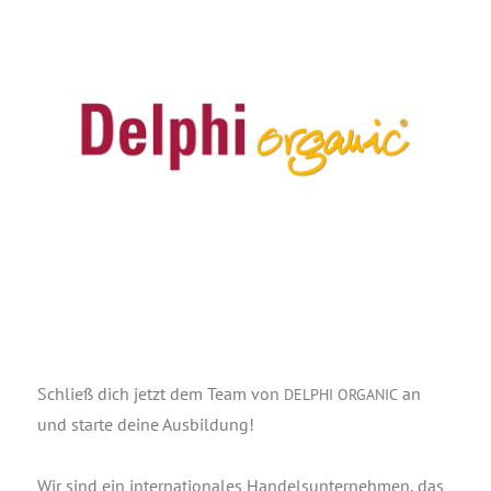
Schließ dich jetzt dem Team von
an
DELPHI
ORGANIC
und star­te dei­ne Aus­bil­dung!
Wir sind ein inter­na­tio­na­les Han­dels­un­ter­neh­men, das