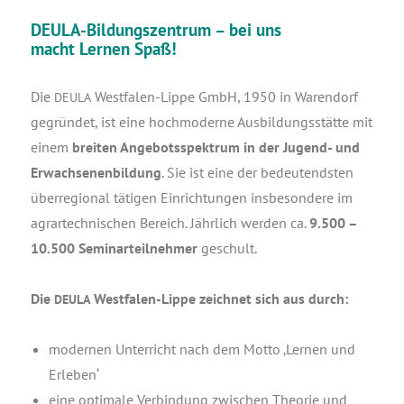
DEULA-Bildungszentrum – bei uns
macht Lernen Spaß!
Die
West­fa­len-Lip­pe GmbH, 1950 in Waren­dorf
DEULA
gegrün­det, ist eine hoch­mo­der­ne Aus­bil­dungs­stät­te mit
einem
brei­ten Ange­bots­spek­trum in der Jugend- und
Erwach­se­nen­bil­dung
. Sie ist eine der bedeu­tends­ten
über­re­gio­nal täti­gen Ein­rich­tun­gen ins­be­son­de­re im
agrar­tech­ni­schen Bereich. Jähr­lich wer­den ca.
9.500 –
10.500 Semi­nar­teil­neh­mer
geschult.
Die
West­fa­len-Lip­pe zeich­net sich aus durch:
DEULA
moder­nen Unter­richt nach dem Mot­to ‚Ler­nen und
Erleben‘
eine opti­ma­le Ver­bin­dung zwi­schen Theo­rie und