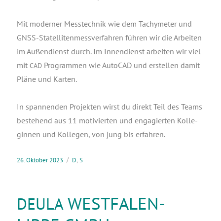
Mit moder­ner Mess­tech­nik wie dem Tachy­me­ter und
GNSS-Sta­tel­li­ten­mess­ver­fah­ren füh­ren wir die Arbei­ten
im Außen­dienst durch. Im Innen­dienst arbei­ten wir viel
mit
Pro­gram­men wie Auto­CAD und erstel­len damit
CAD
Plä­ne und Karten.
In span­nen­den Pro­jek­ten wirst du direkt Teil des Teams
bestehend aus 11 moti­vier­ten und enga­gier­ten Kol­le­
gin­nen und Kol­le­gen, von jung bis erfahren.
26. Oktober 2023
D
,
S
WESTFALEN-
DEULA