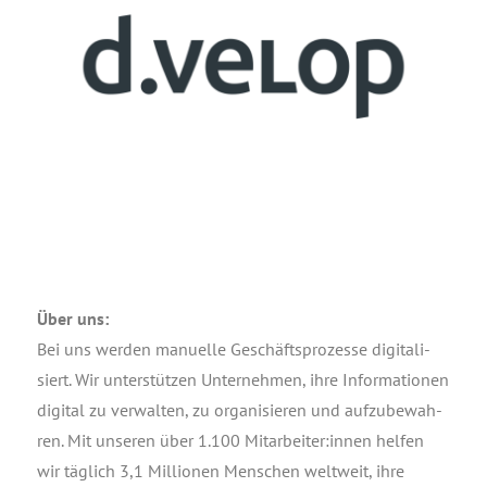
Über uns:
Bei uns wer­den manu­el­le Geschäfts­pro­zes­se digi­ta­li­
siert. Wir unter­stüt­zen Unter­neh­men, ihre Infor­ma­tio­nen
digi­tal zu ver­wal­ten, zu orga­ni­sie­ren und auf­zu­be­wah­
ren. Mit unse­ren über 1.100 Mitarbeiter:innen hel­fen
wir täg­lich 3,1 Mil­lio­nen Men­schen welt­weit, ihre