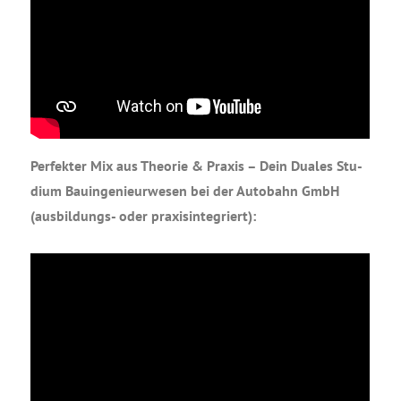
Per­fek­ter Mix aus Theo­rie & Pra­xis – Dein Dua­les Stu­
di­um Bau­in­ge­nieur­we­sen bei der Auto­bahn GmbH
(aus­bil­dungs- oder praxisintegriert):