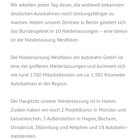
Wir arbei­ten jeden Tag dar­an, die welt­weit bekann­ten
deut­schen Auto­bah­nen noch leis­tungs­fä­hi­ger zu
machen. Neben unse­rer Zen­tra­le in Ber­lin glie­dert sich
das Bun­des­ge­biet in 10 Nie­der­las­sun­gen – eine davon
ist die Nie­der­las­sung West­fa­len.
Die Nie­der­las­sung West­fa­len der Auto­bahn GmbH ist
eine der grö­ße­ren Nie­der­las­sun­gen und küm­mert sich
mit rund 1700 Mit­ar­bei­ten­den um ca. 1.385 Kilo­me­ter
Auto­bah­nen in der Regi­on.
Der Haupt­sitz unse­rer Nie­der­las­sung ist in Hamm.
Zudem haben wir noch 2 Pro­jekt­bü­ros in Müns­ter und
Gel­sen­kir­chen, 5 Außen­stel­len in Hagen, Bochum,
Osna­brück, Dil­len­burg und Net­phen und 18 Auto­bahn­
meis­te­rei­en.