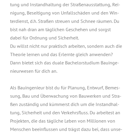
tung und Instand­hal­tung der Stra­ßen­aus­stat­tung, Rei­
ni­gung, Besei­ti­gung von Unfall­schä­den und den Win­
ter­dienst, d.h. Stra­ßen streu­en und Schnee räu­men. Du
bist nah dran am täg­li­chen Gesche­hen und sorgst
dabei für Ord­nung und Sicher­heit.
Du willst nicht nur prak­tisch arbei­ten, son­dern auch die
Theo­rie ler­nen und das Erlern­te gleich anwen­den?
Dann bie­tet sich das dua­le Bache­lor­stu­di­um Bau­in­ge­
nieur­we­sen für dich an.
Als Bau­in­ge­nieur bist du für Pla­nung, Ent­wurf, Bemes­
sung, Bau und Über­wa­chung von Bau­wer­ken und Stra­
ßen zustän­dig und küm­merst dich um die Instand­hal­
tung, Sicher­heit und den Ver­kehrs­fluss. Du arbei­test an
Pro­jek­ten, die das täg­li­che Leben von Mil­lio­nen von
Men­schen beein­flus­sen und trägst dazu bei, dass unse­