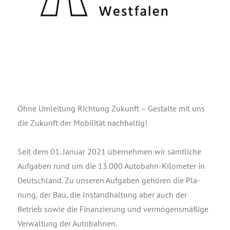
Ohne Umlei­tung Rich­tung Zukunft – Gestal­te mit uns
die Zukunft der Mobi­li­tät nachhaltig!
Seit dem 01. Janu­ar 2021 über­neh­men wir sämt­li­che
Auf­ga­ben rund um die 13.000 Auto­bahn-Kilo­me­ter in
Deutsch­land. Zu unse­ren Auf­ga­ben gehö­ren die Pla­
nung, der Bau, die Instand­hal­tung aber auch der
Betrieb sowie die Finan­zie­rung und ver­mö­gens­mä­ßi­ge
Ver­wal­tung der Auto­bah­nen.