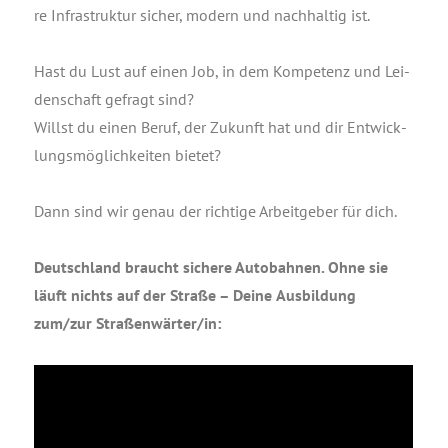
re Infra­struk­tur sicher, modern und nach­hal­tig ist.
Hast du Lust auf einen Job, in dem Kom­pe­tenz und Lei­
den­schaft gefragt sind?
Willst du einen Beruf, der Zukunft hat und dir Ent­wick­
lungs­mög­lich­kei­ten bie­tet?
Dann sind wir genau der rich­ti­ge Arbeit­ge­ber für dich.
Deutsch­land braucht siche­re Auto­bah­nen. Ohne sie
läuft nichts auf der Stra­ße – Dei­ne
Aus­bil­dung
zum/zur Straßenwärter/in: