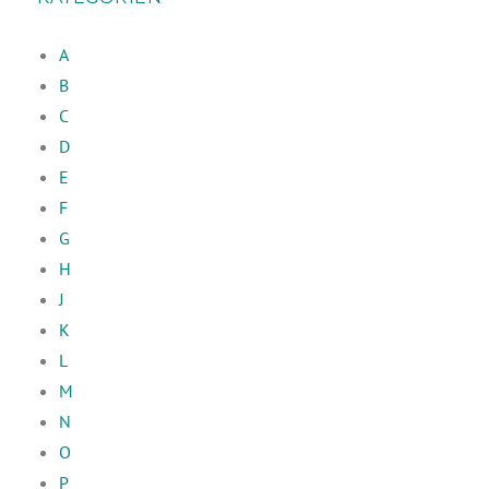
A
B
C
D
E
F
G
H
J
K
L
M
N
O
P