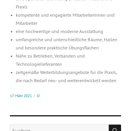
Praxis
kom­pe­ten­te und enga­gier­te Mit­ar­bei­te­rin­nen und
Mitarbeiter
eine hoch­wer­ti­ge und moder­ne Ausstattung
umfang­rei­che und unter­schied­li­che Räu­me, Hal­len
und beson­de­re prak­ti­sche Übungsflächen
Nähe zu Betrie­ben, Ver­bän­den und
Technologielieferanten
zeit­ge­mä­ße Wei­ter­bil­dungs­an­ge­bo­te für die Pra­xis,
die nach Bedarf neu- und wei­ter­ent­wi­ckelt werden
17. März 2021
D