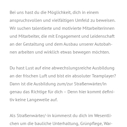
Bei uns hast du die Mög­lich­keit, dich in einem
anspruchs­vol­len und viel­fäl­ti­gen Umfeld zu bewei­sen.
Wir suchen talen­tier­te und moti­vier­te Mit­ar­bei­te­rin­nen
und Mit­ar­bei­ter, die mit Enga­ge­ment und Lei­den­schaft
an der Gestal­tung und dem Aus­bau unse­rer Auto­bah­
nen arbei­ten und wirk­lich etwas bewe­gen möch­ten.
Du hast Lust auf eine abwechs­lungs­rei­che Aus­bil­dung
an der fri­schen Luft und bist ein abso­lu­ter Team­play­er?
Dann ist die Aus­bil­dung zum/zur Straßenwärter/in
genau das Rich­ti­ge für dich – Denn hier kommt defi­ni­
tiv kei­ne Lan­ge­wei­le auf.
Als Stra­ßen­wär­ter/-in küm­merst du dich im Wesent­li­
chen um die bau­li­che Unter­hal­tung, Grün­pfle­ge, War­