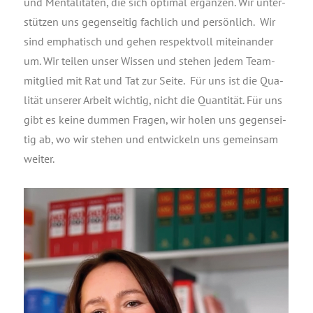
und Men­ta­li­tä­ten, die sich opti­mal ergän­zen. Wir unter­
stüt­zen uns gegen­sei­tig fach­lich und per­sön­lich. Wir
sind empha­tisch und gehen respekt­voll mit­ein­an­der
um. Wir tei­len unser Wis­sen und ste­hen jedem Team­
mit­glied mit Rat und Tat zur Sei­te. Für uns ist die Qua­
li­tät unse­rer Arbeit wich­tig, nicht die Quan­ti­tät. Für uns
gibt es kei­ne dum­men Fra­gen, wir holen uns gegen­sei­
tig ab, wo wir ste­hen und ent­wi­ckeln uns gemein­sam
weiter.