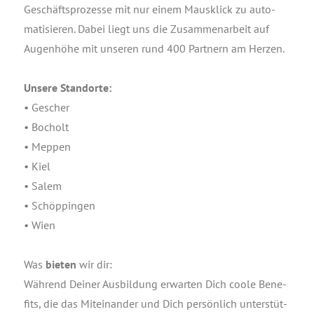
Geschäfts­pro­zes­se mit nur einem Maus­klick zu auto­
ma­ti­sie­ren. Dabei liegt uns die Zusam­men­ar­beit auf
Augen­hö­he mit unse­ren rund 400 Part­nern am Her­zen.
Unse­re Stand­or­te:
• Gescher
• Bocholt
• Meppen
• Kiel
• Salem
• Schöp­pin­gen
• Wien
Was
bie­ten
wir dir:
Wäh­rend Dei­ner Aus­bil­dung erwar­ten Dich coo­le Bene­
fits, die das Mit­ein­an­der und Dich per­sön­lich unter­stüt­