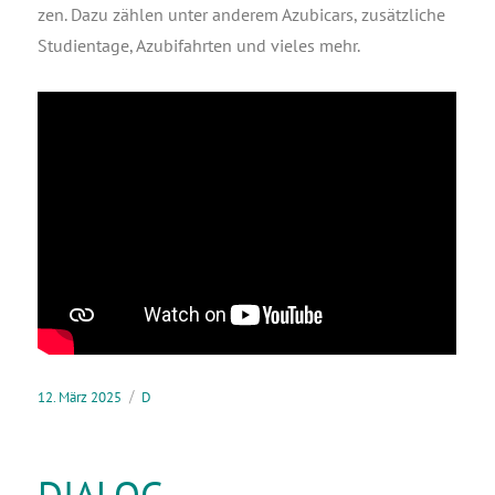
zen. Dazu zäh­len unter ande­rem Azu­bicars, zusätz­li­che
Stu­di­en­ta­ge, Azu­bi­fahr­ten und vie­les mehr.
12. März 2025
D
DIALOG