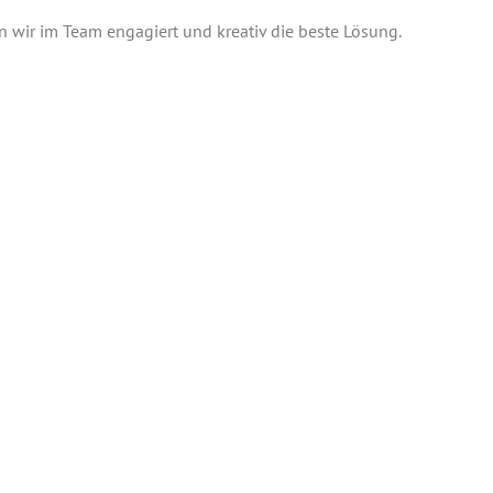
ten wir im Team enga­giert und krea­tiv die bes­te Lösung.