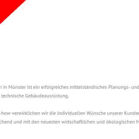
n in Müns­ter ist ein erfolg­rei­ches mit­tel­stän­di­sches Pla­nungs- un
 tech­ni­sche Gebäu­de­aus­rüs­tung.
w ver­wirk­li­chen wir die indi­vi­du­el­len Wün­sche unse­rer Kun­
­chend und mit den neu­es­ten wirt­schaft­li­chen und öko­lo­gi­schen