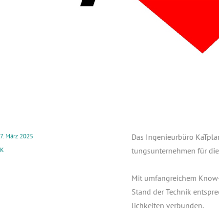
7. März 2025
Das Inge­nieur­bü­ro KaT­pla
K
tungs­un­ter­neh­men für die
Mit umfang­rei­chem Know-ho
Stand der Tech­nik ent­spre
lich­kei­ten ver­bun­den.