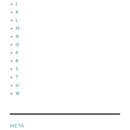
J
K
L
M
N
O
P
R
S
T
U
W
META