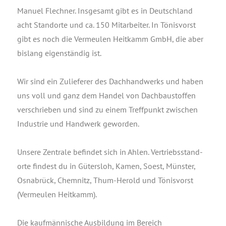
Manu­el Flech­ner. Ins­ge­samt gibt es in Deutsch­land
acht Stand­or­te und ca. 150 Mit­ar­bei­ter. In Tönis­vorst
gibt es noch die Ver­meu­len Heit­kamm GmbH, die aber
bis­lang eigen­stän­dig ist.
Wir sind ein Zulie­fe­rer des Dach­hand­werks und haben
uns voll und ganz dem Han­del von Dach­bau­stof­fen
ver­schrie­ben und sind zu einem Treff­punkt zwi­schen
Indus­trie und Hand­werk geworden.
Unse­re Zen­tra­le befin­det sich in Ahlen. Ver­triebs­stand­
or­te fin­dest du in Güters­loh, Kamen, Soest, Müns­ter,
Osna­brück, Chem­nitz, Thum-Herold und Tönis­vorst
(Ver­meu­len Heitkamm).
Die kauf­män­ni­sche Aus­bil­dung im Bereich