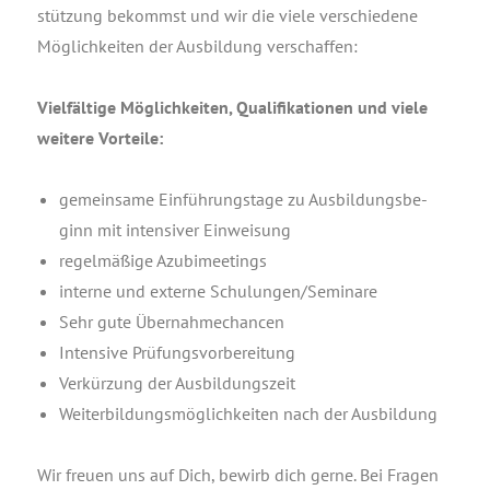
stüt­zung bekommst und wir die vie­le ver­schie­de­ne
Mög­lich­kei­ten der Aus­bil­dung verschaffen:
Viel­fäl­ti­ge Mög­lich­kei­ten, Qua­li­fi­ka­tio­nen und vie­le
wei­te­re Vorteile:
gemein­sa­me Ein­füh­rungs­ta­ge zu Aus­bil­dungs­be­
ginn mit inten­si­ver Einweisung
regel­mä­ßi­ge Azubimeetings
inter­ne und exter­ne Schulungen/Seminare
Sehr gute Übernahmechancen
Inten­si­ve Prüfungsvorbereitung
Ver­kür­zung der Ausbildungszeit
Wei­ter­bil­dungs­mög­lich­kei­ten nach der Ausbildung
Wir freu­en uns auf Dich, bewirb dich ger­ne. Bei Fra­gen