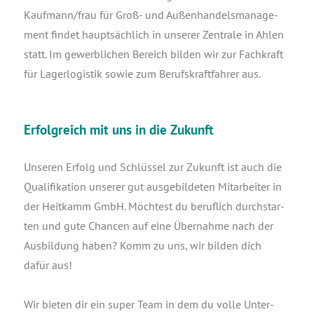
Kaufmann/frau für Groß- und Außen­han­dels­ma­nage­
ment fin­det haupt­säch­lich in unse­rer Zen­tra­le in Ahlen
statt. Im gewerb­li­chen Bereich bil­den wir zur Fach­kraft
für Lager­lo­gis­tik sowie zum Berufs­kraft­fah­rer aus.
Erfolgreich mit uns in die Zukunft
Unse­ren Erfolg und Schlüs­sel zur Zukunft ist auch die
Qua­li­fi­ka­ti­on unse­rer gut aus­ge­bil­de­ten Mit­ar­bei­ter in
der Heit­kamm GmbH. Möch­test du beruf­lich durch­star­
ten und gute Chan­cen auf eine Über­nah­me nach der
Aus­bil­dung haben? Komm zu uns, wir bil­den dich
dafür aus!
Wir bie­ten dir ein super Team in dem du vol­le Unter­