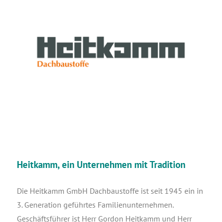
Heitkamm, ein Unternehmen mit Tradition
Die Heit­kamm GmbH Dach­bau­stof­fe ist seit 1945 ein in
3. Gene­ra­ti­on geführ­tes Fami­li­en­un­ter­neh­men.
Geschäfts­füh­rer ist Herr Gor­don Heit­kamm und Herr