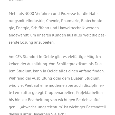
Mehr als 3000 Ver­fah­ren und Pro­zes­se für die Nah­
rungs­mit­tel­in­dus­trie, Che­mie, Phar­ma­zie, Bio­tech­no­lo­
gie, Ener­gie, Schiff­fahrt und Umwelt­tech­nik wer­den
ange­wandt, um unse­ren Kun­den aus aller Welt die pas­
sen­de Lösung anzubieten.
Am
Stand­ort in Oel­de gibt es viel­fäl­ti­ge Mög­lich­
GEA
kei­ten der Aus­bil­dung. Von Schü­ler­prak­ti­kum bis Dua­
lem Stu­di­um, kann in Oel­de alles einen Anfang fin­den.
Wäh­rend der Aus­bil­dung oder dem Dua­len Stu­di­um,
wird viel Wert auf eine moder­ne aber auch dis­zi­pli­nier­
te Lern­kul­tur gelegt. Grup­pen­ar­bei­ten, Pro­jekt­ar­bei­ten
bis hin zur Bear­bei­tung von wich­ti­gen Betriebs­auf­trä­
gen – „Abwechs­lungs­reich­tum“ ist wich­ti­ger Bestand­teil
die­ser Kul­tur. Bewer­ben Sie sich!