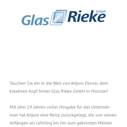
Tau­chen Sie ein in die Welt von Art­jom Eks­ner, dem
krea­ti­ven Kopf hin­ter Glas Rie­ke GmbH in Münster!
Mit über 19 Jah­ren vol­ler Hin­ga­be für das Unter­neh­
men hat Art­jom eine Rei­se zurück­ge­legt, die von sei­nen
Anfän­gen als Lehr­ling bis hin zum gekrön­ten Meis­ter