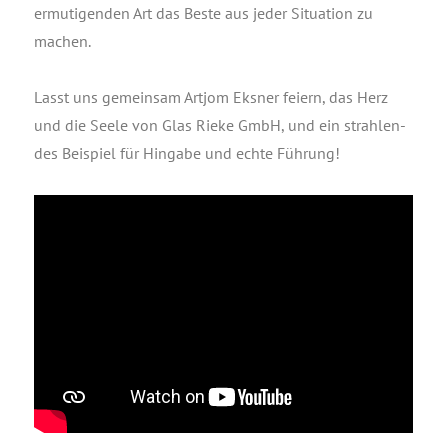
ermu­ti­gen­den Art das Bes­te aus jeder Situa­ti­on zu
machen.
Lasst uns gemein­sam Art­jom Eks­ner fei­ern, das Herz
und die See­le von Glas Rie­ke GmbH, und ein strah­len­
des Bei­spiel für Hin­ga­be und ech­te Führung!