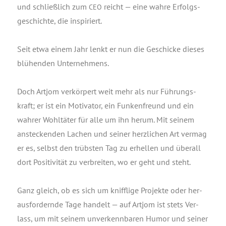
und schließ­lich zum
reicht — eine wah­re Erfolgs­
CEO
ge­schich­te, die inspiriert.
Seit etwa einem Jahr lenkt er nun die Geschi­cke die­ses
blü­hen­den Unternehmens.
Doch Art­jom ver­kör­pert weit mehr als nur Füh­rungs­
kraft; er ist ein Moti­va­tor, ein Fun­ken­freund und ein
wah­rer Wohl­tä­ter für alle um ihn her­um. Mit sei­nem
anste­cken­den Lachen und sei­ner herz­li­chen Art ver­mag
er es, selbst den trübs­ten Tag zu erhel­len und über­all
dort Posi­ti­vi­tät zu ver­brei­ten, wo er geht und steht.
Ganz gleich, ob es sich um kniff­li­ge Pro­jek­te oder her­
aus­for­dern­de Tage han­delt — auf Art­jom ist stets Ver­
lass, um mit sei­nem unver­kenn­ba­ren Humor und sei­ner