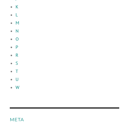
K
L
M
N
O
P
R
S
T
U
W
META