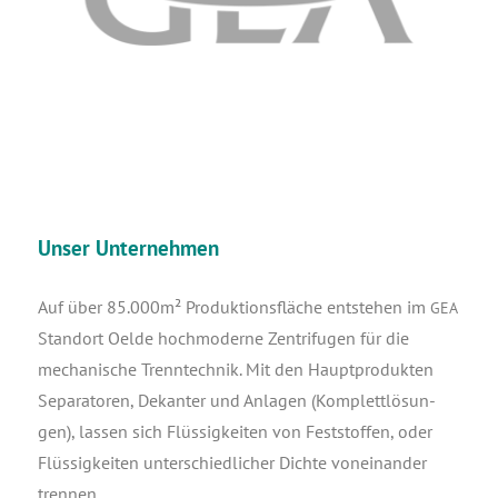
Unser Unternehme
n
Auf über 85.000m² Pro­duk­ti­ons­flä­che ent­ste­hen im
GEA
Stand­ort Oel­de hoch­mo­der­ne Zen­tri­fu­gen für die
mecha­ni­sche Trenn­tech­nik. Mit den Haupt­pro­duk­ten
Sepa­ra­to­ren, Dekan­ter und Anla­gen (Kom­plett­lö­sun­
gen), las­sen sich Flüs­sig­kei­ten von Fest­stof­fen, oder
Flüs­sig­kei­ten unter­schied­li­cher Dich­te von­ein­an­der
trennen.