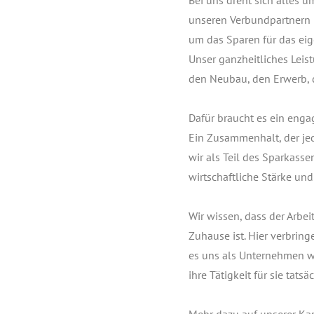
unse­ren Ver­bund­part­nern
um das Spa­ren für das eige
Unser ganz­heit­li­ches Leis
den Neu­bau, den Erwerb, die
Dafür braucht es ein enga­
Ein Zusam­men­halt, der jed
wir als Teil des Spar­kas­s
wirt­schaft­li­che Stär­ke un
Wir wis­sen, dass der Arbeit
Zuhau­se ist. Hier ver­brin­
es uns als Unter­neh­men wic
ihre Tätig­keit für sie tat­s
Mehr dazu auf unse­rer Kar­r