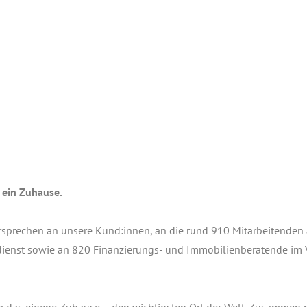
 ein Zuhau­se.
er­spre­chen an unse­re Kund:innen, an die rund 910 Mit­ar­bei­ten­den
ienst sowie an 820 Finan­zie­rungs- und Immo­bi­li­en­be­ra­ten­de im 
m das eige­ne Zuhau­se – den wich­tigs­ten Ort der Welt. Zusam­men 