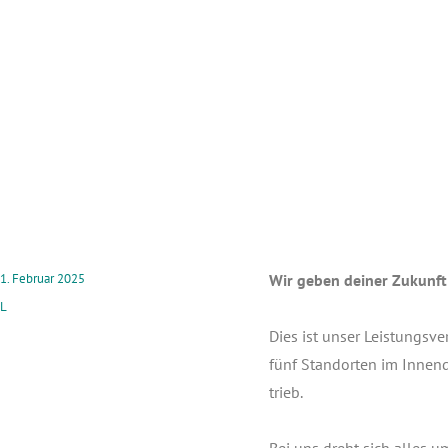
1. Februar 2025
Wir geben dei­ner Zukunft
L
Dies ist unser Leis­tungs­v
fünf Stand­or­ten im Innen­d
trieb.
Bei uns dreht sich alles u