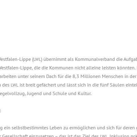
st­fa­len-Lip­pe (
) über­nimmt als Kom­mu­nal­ver­band die Auf­ga­
LWL
West­fa­len-Lip­pe, die die Kom­mu­nen nicht allei­ne leis­ten könn­ten. 
arbei­ten unter sei­nem Dach für die 8,3 Mil­lio­nen Men­schen in der
um des
ist breit gefä­chert und lässt sich in die fünf Säu­len ein­tei
LWL
ß­re­gel­voll­zug, Jugend und Schu­le und Kultur.
:
g ein selbst­be­stimm­tes Leben zu ermög­li­chen und sich für deren 
der Gesell­schaft ein­zu­set­zen – das ist das Ziel des
. Inklu­si­on pr
LWL