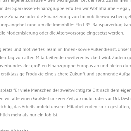
 in der Spar­kas­sen-Finanz­grup­pe erfül­len wir Wohn­träu­me – egal,
­ne Zuhau­se oder die Finan­zie­rung von Immo­bi­li­en­wün­schen geh
­tungs­an­ge­bot rund um die Immo­bi­lie: Ein LBS-Bau­spar­ver­trag ka
 Moder­ni­sie­rung oder die Alters­vor­sor­ge ein­ge­setzt wer­den.
gier­tes und moti­vier­tes Team im Innen- sowie Außen­dienst. Unser
en Tag von allen Mit­ar­bei­ten­den wei­ter­ent­wi­ckelt wird. Zudem g
en­ver­bun­des der größ­ten Finanz­grup­pe Euro­pas an und bie­ten dur
d erst­klas­si­ge Pro­duk­te eine siche­re Zukunft und span­nen­de Auf­ga
s­platz für vie­le Men­schen der zweit­wich­tigs­te Ort nach dem eige­
gen wir alle einen Groß­teil unse­rer Zeit, ob mobil oder vor Ort. Des­h
h­tig, das Arbeits­um­feld unse­rer Mit­ar­bei­ten­den so zu gestal­ten,
äch­lich mehr als nur ein Job ist.
ie­re-Web­sei­te