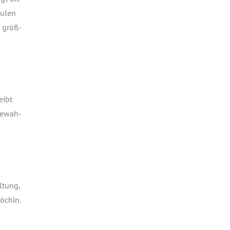
u­len
r größ­
eibt
 bewah­
l­tung,
Köchin.