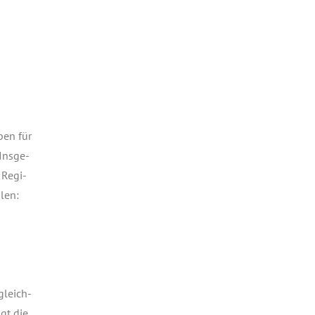
ben für
Ins­ge­
 Regi­
­len:
gleich­
ägt die