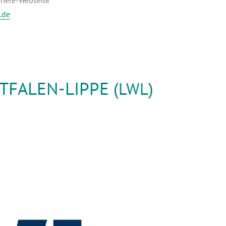
.de
FALEN-LIPPE (
)
LWL