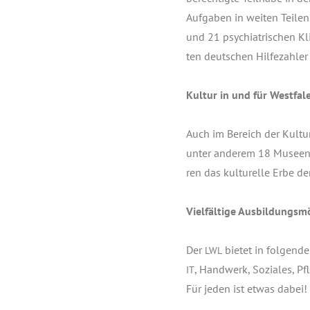
Auf­ga­ben in wei­ten Tei­le
und 21 psych­ia­tri­schen Kl
ten deut­schen Hil­fe­zah­l
Kul­tur in und für Westfal
Auch im Bereich der Kul­t
unter ande­rem 18 Muse­en. 
ren das kul­tu­rel­le Erbe d
Viel­fäl­ti­ge Ausbildungsm
Der
bie­tet in fol­gen­d
LWL
, Hand­werk, Sozia­les, Pf
IT
Für jeden ist etwas dabei!