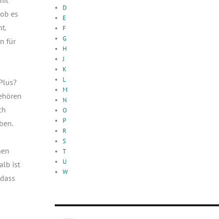
D
 ob es
E
t.
F
G
nn für
H
J
K
L
 Plus?
M
ehö­ren
N
ch
O
P
­ben.
R
S
nen
T
U
alb ist
W
 dass