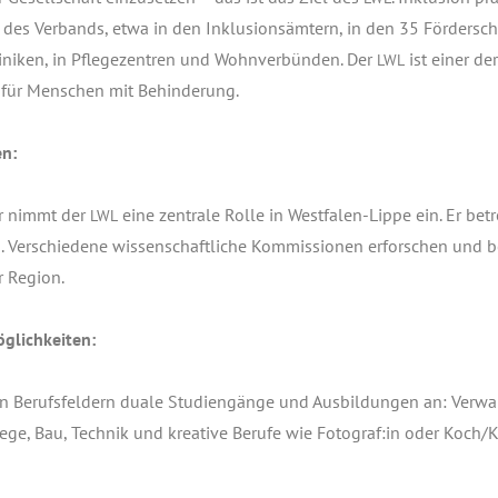
n des Ver­bands, etwa in den Inklu­si­ons­äm­tern, in den 35 För­der­sch
i­ni­ken, in Pfle­ge­zen­tren und Wohn­ver­bün­den. Der
ist einer de
LWL
er für Men­schen mit Behinderung.
en:
ur nimmt der
eine zen­tra­le Rol­le in West­fa­len-Lip­pe ein. Er betr
LWL
Ver­schie­de­ne wis­sen­schaft­li­che Kom­mis­sio­nen erfor­schen und
er Region.
öglichkeiten:
en Berufs­fel­dern dua­le Stu­di­en­gän­ge und Aus­bil­dun­gen an: Ver­wa
le­ge, Bau, Tech­nik und krea­ti­ve Beru­fe wie Fotograf:in oder Koch/