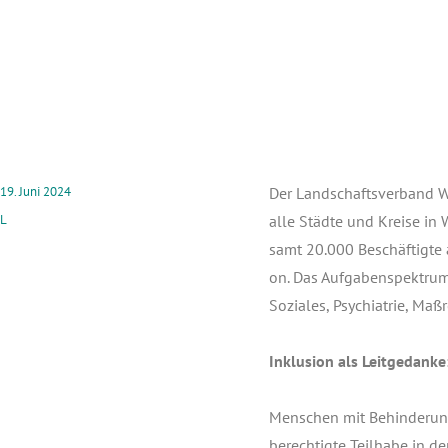
19. Juni 2024
Der Land­schafts­ver­band We
L
alle Städ­te und Krei­se in 
samt 20.000 Beschäf­tig­te 
on. Das Auf­ga­ben­spek­tr
Sozia­les, Psych­ia­trie, Ma
Inklu­si­on als Leitgedanke
Men­schen mit Behin­de­run
be­rech­tig­te Teil­ha­be in 