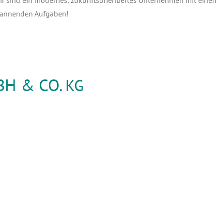
pan­nen­den Aufgaben!
BH & CO.
KG