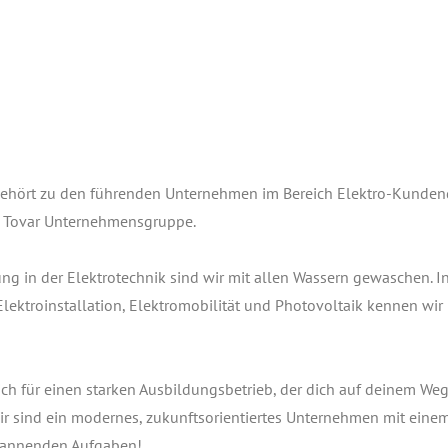
 gehört zu den füh­ren­den Unter­neh­men im Bereich Elek­tro-Kun­den
r Tovar Unter­neh­mens­grup­pe.
ung in der Elek­tro­tech­nik sind wir mit allen Was­sern gewa­schen. I
­tro­in­stal­la­ti­on, Elek­tro­mo­bi­li­tät und Pho­to­vol­ta­ik ken­nen wir
ch für einen star­ken Aus­bil­dungs­be­trieb, der dich auf dei­nem Weg
Wir sind ein moder­nes, zukunfts­ori­en­tier­tes Unter­neh­men mit eine
pan­nen­den Aufgaben!