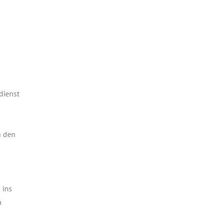
­dienst
n den
 ins
m