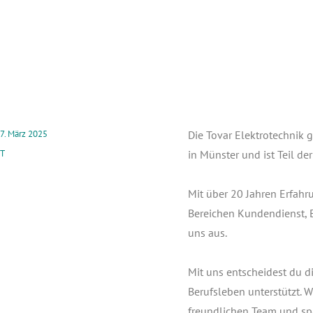
7. März 2025
Die Tovar Elek­tro­tech­nik
T
in Müns­ter und ist Teil de
Mit über 20 Jah­ren Erfah­r
Berei­chen Kun­den­dienst, Elek
uns aus.
Mit uns ent­schei­dest du di
Berufs­le­ben unter­stützt. 
freund­li­chen Team und s