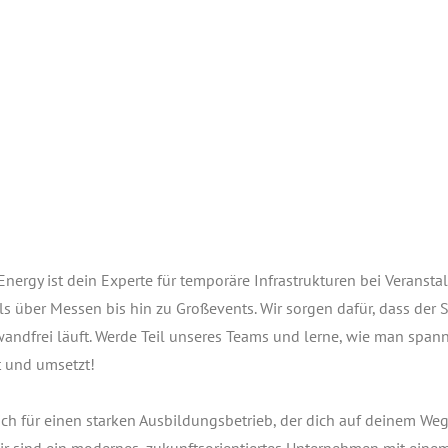
er­gy ist dein Exper­te für tem­po­rä­re Infra­struk­tu­ren bei Ver­an­stal
vals über Mes­sen bis hin zu Gro­ße­vents. Wir sor­gen dafür, dass der
­wand­frei läuft. Wer­de Teil unse­res Teams und ler­ne, wie man span­
nt und umsetzt!
ch für einen star­ken Aus­bil­dungs­be­trieb, der dich auf dei­nem Weg
Wir sind ein moder­nes, zukunfts­ori­en­tier­tes Unter­neh­men mit eine