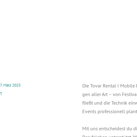
7. März 2025
Die Tovar Ren­tal I Mobi­le En
T
gen aller Art – von Fes­ti­
fließt und die Tech­nik ein
Events pro­fes­sio­nell pla
Mit uns ent­schei­dest du di
Berufs­le­ben unter­stützt. 