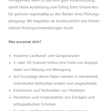
vor­ra­gen­den Team ist das eine gute Vor­aus­set­zung,
damit Dei­ne Aus­bil­dung zum Erfolg führt. Unse­re Azu­
bis gehö­ren regel­mä­ßig zu den Bes­ten ihres Prü­fungs­
jahr­gangs. Wir beglei­ten sie kon­ti­nu­ier­lich und füh­ren
inter­ne Prü­fungs­vor­be­rei­tun­gen durch.
Was erwar­tet dich?
moder­ne Lauf­band- und Ganganalysen
2- oder 3D-Scan­ner lie­fern eine Fül­le von Ana­ly­se­
da­ten zur Hal­tung und Bewegung
Auf Grund­la­ge die­ser Daten wer­den in Hand­ar­beit
indi­vi­du­el­le Hilfs­mit­tel erstellt und umgearbeitet
Ent­wi­ckeln und Vor­be­rei­ten von Modellen
Her­stel­len und Instand­set­zen von Ein­la­gen und
ortho­pä­di­schen Schuhen