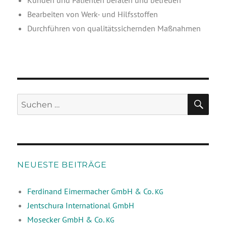
Kun­den und Pati­en­ten bera­ten und betreuen
Bear­bei­ten von Werk- und Hilfsstoffen
Durch­füh­ren von qua­li­täts­si­chern­den Maßnahmen
NEUESTE BEITRÄGE
Ferdinand Eimermacher GmbH & Co.
KG
Jentschura International GmbH
Mosecker GmbH & Co.
KG