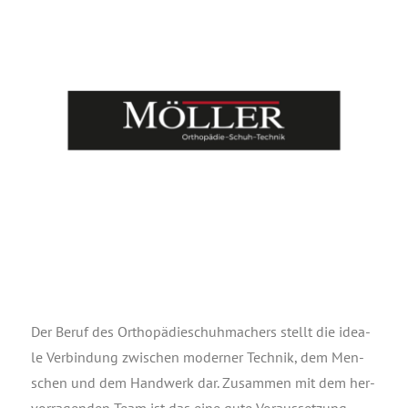
Der Beruf des Ortho­pä­die­schuh­ma­chers stellt die idea­
le Ver­bin­dung zwi­schen moder­ner Tech­nik, dem Men­
schen und dem Hand­werk dar. Zusam­men mit dem her­